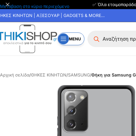
✅ Όλα ετοιμοπαράδ
Μετάβαση στο κύριο περιεχόμενο
ΗΚΕΣ ΚΙΝΗΤΩΝ | ΑΞΕΣΟΥΑΡ | GADGETS & MORE...
MENU
Αρχική σελίδα
/
ΘΗΚΕΣ ΚΙΝΗΤΩΝ
/
SAMSUNG
/
Θήκη για Samsung Ga