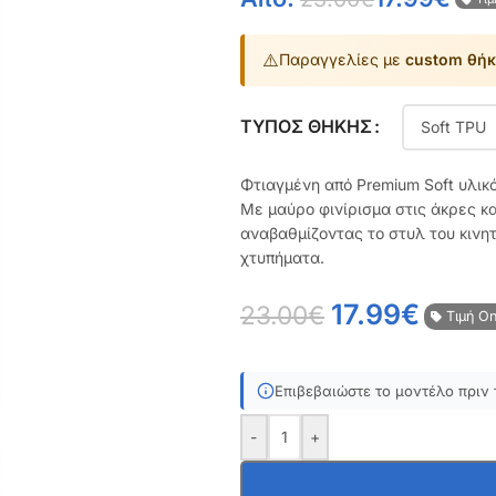
⚠️
Παραγγελίες με
custom θήκ
ΤΎΠΟΣ ΘΉΚΗΣ
Φτιαγμένη από Premium Soft υλικ
Με μαύρο φινίρισμα στις άκρες κ
αναβαθμίζοντας το στυλ του κινη
χτυπήματα.
17.99
€
23.00
€
Τιμή On
Επιβεβαιώστε το μοντέλο πριν 
-
+