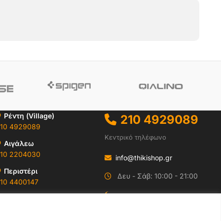
Ρέντη (Village)
210 4929089
10 4929089
Κεντρικό τηλέφωνο
Αιγάλεω
10 2204030
info@thikishop.gr
Περιστέρι
Δευ - Σάβ: 10:00 - 21:00
10 4400147
ΔΩΡΕΑΝ ΑΠΟΣΤΟΛΗ
Ωράρια & Διευθύνσεις →
για παραγγελίες άνω