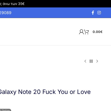
ς άνω των 35€
929089
0.00
€
alaxy Note 20 Fuck You or Love
ή Online