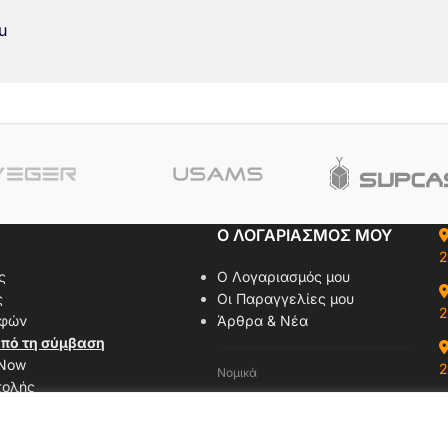
u
Ο ΛΟΓΑΡΙΑΣΜΟΣ ΜΟΥ
2
ς
Ο Λογαριασμός μου
ς
Οι Παραγγελίες μου
2
οφών
Άρθρα & Νέα
πό τη σύμβαση
 Now
2
Νομικά
τολής
Όροι Χρήσης
αζί μας
Πολιτική Απορρήτου
δας
Πολιτική Cookies