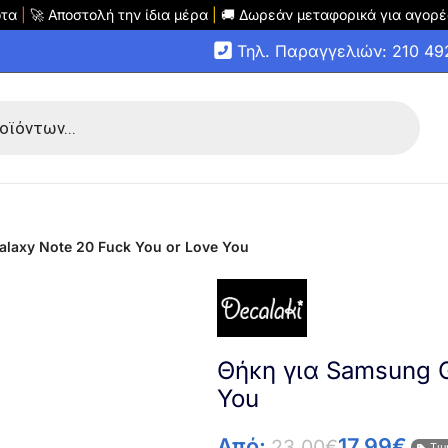
οτα
|
🚀 Αποστολή την ίδια μέρα
|
🚚 Δωρεάν μεταφορικά για αγορέ
Τηλ. Παραγγελιών: 210 4
laxy Note 20 Fuck You or Love You
Θήκη για Samsung G
You
Από:
17.99
€
23.00
€
Τιμ