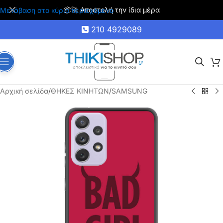
🚚 Δωρεάν μεταφορικά για αγορές άνω των 35€
Μετάβαση στο κύριο περιεχόμενο
210 4929089
Αρχική σελίδα
/
ΘΗΚΕΣ ΚΙΝΗΤΩΝ
/
SAMSUNG