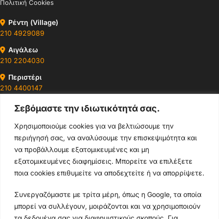
Πολιτική Cookies
Ρέντη (Village)
210 4929089
Αιγάλεω
210 2204030
Περιστέρι
210 4400147
Σεβόμαστε την ιδιωτικότητά σας.
Ωράρια & Διευθύνσεις →
Χρησιμοποιούμε cookies για να βελτιώσουμε την
περιήγησή σας, να αναλύσουμε την επισκεψιμότητα και
210 4929089
να προβάλλουμε εξατομικευμένες και μη
Κεντρικό τηλέφωνο
εξατομικευμένες διαφημίσεις. Μπορείτε να επιλέξετε
ποια cookies επιθυμείτε να αποδεχτείτε ή να απορρίψετε.
info@thikishop.gr
Συνεργαζόμαστε με τρίτα μέρη, όπως η Google, τα οποία
Δευ - Σάβ: 10:00 - 21:00
μπορεί να συλλέγουν, μοιράζονται και να χρησιμοποιούν
τα δεδομένα σας για διαφημιστικούς σκοπούς. Για