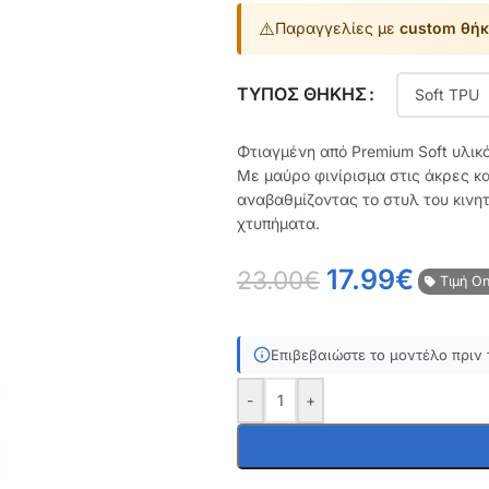
⚠️
Παραγγελίες με
custom θήκ
ΤΎΠΟΣ ΘΉΚΗΣ
Φτιαγμένη από Premium Soft υλικ
Με μαύρο φινίρισμα στις άκρες κ
αναβαθμίζοντας το στυλ του κινη
χτυπήματα.
17.99
€
23.00
€
Τιμή On
Επιβεβαιώστε το μοντέλο πριν 
-
+