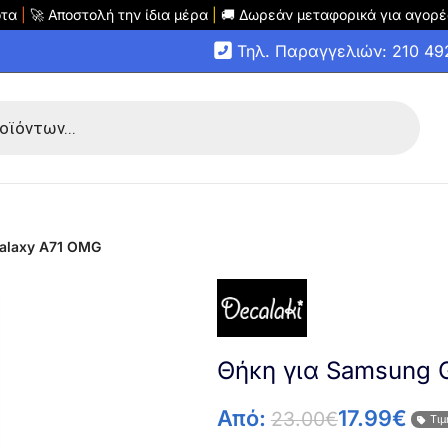
οτα
|
🚀 Αποστολή την ίδια μέρα
|
🚚 Δωρεάν μεταφορικά για αγορέ
Τηλ. Παραγγελιών: 210 4
alaxy A71 OMG
Θήκη για Samsung 
Από:
17.99
€
23.00
€
Τιμ