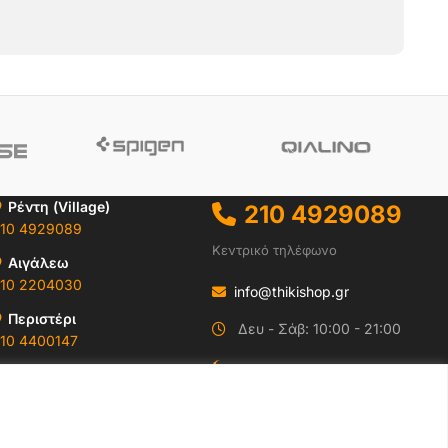
Ρέντη (Village)
210 4929089
10 4929089
Κεντρικό τηλέφωνο
Αιγάλεω
10 2204030
info@thikishop.gr
Περιστέρι
Δευ - Σάβ: 10:00 - 21:00
10 4400147
ΔΩΡΕΑΝ ΑΠΟΣΤΟΛΗ
Ωράρια & Διευθύνσεις →
για παραγγελίες άνω
των 35€