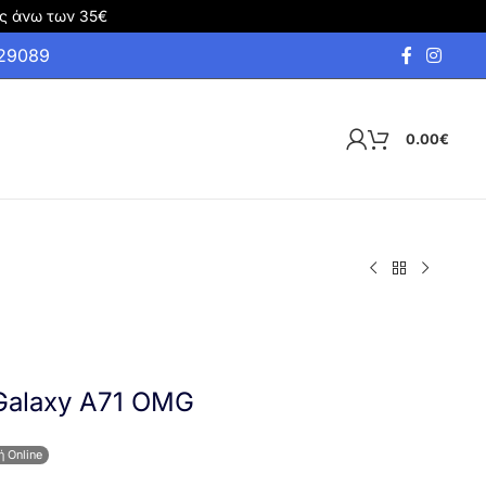
ς άνω των 35€
929089
0.00
€
Galaxy A71 OMG
ή Online