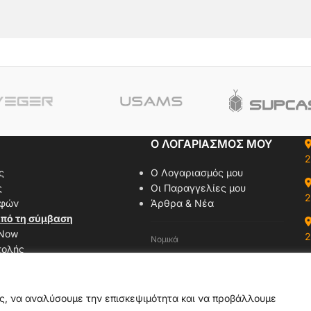
Ο ΛΟΓΑΡΙΑΣΜΟΣ ΜΟΥ
2
ς
Ο Λογαριασμός μου
ς
Οι Παραγγελίες μου
2
οφών
Άρθρα & Νέα
πό τη σύμβαση
 Now
2
Νομικά
τολής
Όροι Χρήσης
αζί μας
Πολιτική Απορρήτου
δας
Πολιτική Cookies
ας, να αναλύσουμε την επισκεψιμότητα και να προβάλλουμε