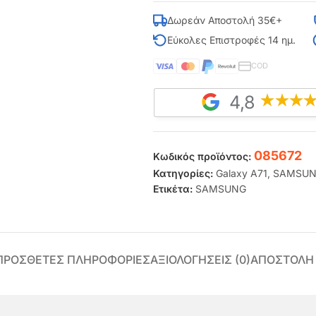
Δωρεάν Αποστολή 35€+
Εύκολες Επιστροφές 14 ημ.
COD
4,8
085672
Κωδικός προϊόντος:
Κατηγορίες:
Galaxy A71
,
SAMSU
Ετικέτα:
SAMSUNG
ΠΡΌΣΘΕΤΕΣ ΠΛΗΡΟΦΟΡΊΕΣ
ΑΞΙΟΛΟΓΉΣΕΙΣ (0)
ΑΠΟΣΤΟΛΗ