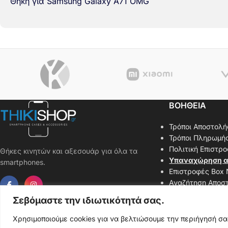
Θήκη για Samsung Galaxy A71 OMG
ΒΟΗΘΕΙΑ
Τρόποι Αποστολή
Τρόποι Πληρωμή
Πολιτική Επιστρ
Θήκες κινητών και αξεσουάρ για όλα τα
Υπαναχώρηση α
smartphones.
Επιστροφές Box
Αναζήτηση Αποσ
Επικοινωνήστε μ
Σεβόμαστε την ιδιωτικότητά σας.
Χάρτης Ιστοσελί
Χρησιμοποιούμε cookies για να βελτιώσουμε την περιήγησή σ