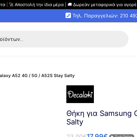
οτα
|
🚀 Αποστολή την ίδια μέρα
|
🚚 Δωρεάν μεταφορικά για αγορέ
Τηλ. Παραγγελιών: 210 4
laxy A52 4G / 5G / A52S Stay Salty
Θήκη για Samsung G
Salty
17.99
€
23.00
€
Τιμή Online