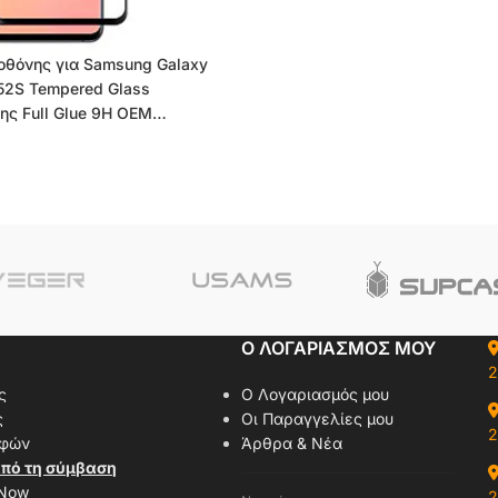
 οθόνης για Samsung Galaxy
A52S Tempered Glass
ς Full Glue 9H OEM
Ο ΛΟΓΑΡΙΑΣΜΟΣ ΜΟΥ
2
ς
Ο Λογαριασμός μου
ς
Οι Παραγγελίες μου
2
οφών
Άρθρα & Νέα
πό τη σύμβαση
 Now
2