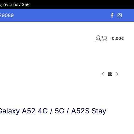
ς άνω των 35€
929089
0.00
€
alaxy A52 4G / 5G / A52S Stay