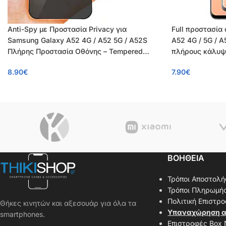
Anti-Spy με Προστασία Privacy για
Full προστασία
Samsung Galaxy A52 4G / A52 5G / A52S
A52 4G / 5G / 
Πλήρης Προστασία Οθόνης – Tempered
πλήρους κάλυψη
Glass 9H, Κάλυψη 100%, OEM, 0.26mm
0.26mm
8.90
€
7.90
€
ΒΟΗΘΕΙΑ
Τρόποι Αποστολή
Τρόποι Πληρωμή
Πολιτική Επιστρ
Θήκες κινητών και αξεσουάρ για όλα τα
Υπαναχώρηση α
smartphones.
Επιστροφές Box