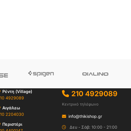
Ρέντη (Village)
210 4929089
10 4929089
Κεντρικό τηλέφωνο
Αιγάλεω
10 2204030
info@thikishop.gr
Περιστέρι
Δευ - Σάβ: 10:00 - 21:00
10 4400147