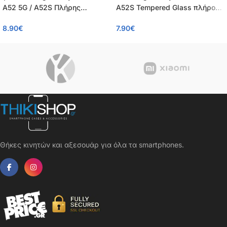
A52 5G / A52S Πλήρης
A52S Tempered Glass πλήρους
Προστασία Οθόνης – Tempered
κάλυψης Full Glue 9H OEM
8.90
€
7.90
€
Glass 9H, Κάλυψη 100%, OEM,
0.26mm
0.26mm
Θήκες κινητών και αξεσουάρ για όλα τα smartphones.