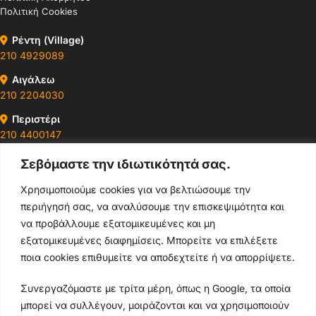
Πολιτική Cookies
Ρέντη (Village)
210 4929089
Αιγάλεω
210 2204030
Περιστέρι
210 4400147
Σεβόμαστε την ιδιωτικότητά σας.
Ωράρια & Διευθύνσεις →
Χρησιμοποιούμε cookies για να βελτιώσουμε την
περιήγησή σας, να αναλύσουμε την επισκεψιμότητα και
210 4929089
να προβάλλουμε εξατομικευμένες και μη
Κεντρικό τηλέφωνο
εξατομικευμένες διαφημίσεις. Μπορείτε να επιλέξετε
ποια cookies επιθυμείτε να αποδεχτείτε ή να απορρίψετε.
info@thikishop.gr
Συνεργαζόμαστε με τρίτα μέρη, όπως η Google, τα οποία
Δευ - Σάβ: 10:00 - 21:00
μπορεί να συλλέγουν, μοιράζονται και να χρησιμοποιούν