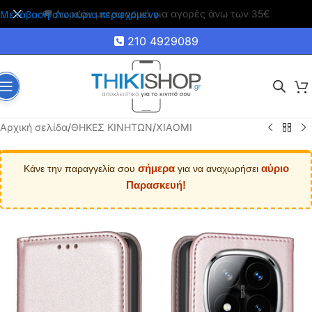
🚚 Δωρεάν μεταφορικά για αγορές άνω των 35€
Μετάβαση στο κύριο περιεχόμενο
210 4929089
Αρχική σελίδα
/
ΘΗΚΕΣ ΚΙΝΗΤΩΝ
/
XIAOMI
σήμερα
αύριο
Κάνε την παραγγελία σου
για να αναχωρήσει
Παρασκευή!