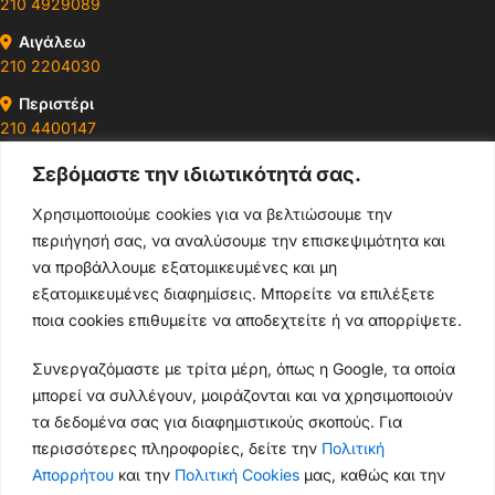
210 4929089
Αιγάλεω
210 2204030
Περιστέρι
210 4400147
Σεβόμαστε την ιδιωτικότητά σας.
Ωράρια & Διευθύνσεις →
Χρησιμοποιούμε cookies για να βελτιώσουμε την
περιήγησή σας, να αναλύσουμε την επισκεψιμότητα και
210 4929089
να προβάλλουμε εξατομικευμένες και μη
Κεντρικό τηλέφωνο
εξατομικευμένες διαφημίσεις. Μπορείτε να επιλέξετε
ποια cookies επιθυμείτε να αποδεχτείτε ή να απορρίψετε.
info@thikishop.gr
Συνεργαζόμαστε με τρίτα μέρη, όπως η Google, τα οποία
Δευ - Σάβ: 10:00 - 21:00
μπορεί να συλλέγουν, μοιράζονται και να χρησιμοποιούν
τα δεδομένα σας για διαφημιστικούς σκοπούς. Για
ΔΩΡΕΑΝ ΑΠΟΣΤΟΛΗ
περισσότερες πληροφορίες, δείτε την
Πολιτική
Θήκη
για παραγγελίες άνω των 35€
Απορρήτου
Xiaomi
και την
Πολιτική Cookies
μας, καθώς και την