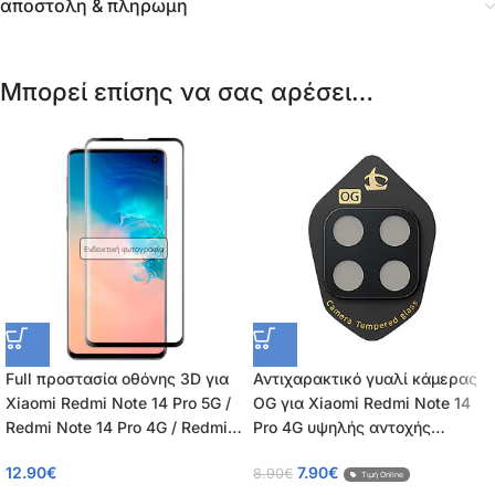
αποστολη & πληρωμη
Μπορεί επίσης να σας αρέσει…
Ενδεικτική φωτογραφία
Full προστασία οθόνης 3D για
Αντιχαρακτικό γυαλί κάμερας
Xiaomi Redmi Note 14 Pro 5G /
OG για Xiaomi Redmi Note 14
Redmi Note 14 Pro 4G / Redmi
Pro 4G υψηλής αντοχής
Note 14 Pro+ Plus 5G / Poco X7
Tempered Glass 9H – 0.30mm
12.90
€
7.90
€
8.90
€
5G – Tempered Glass πλήρους
Τιμή Online