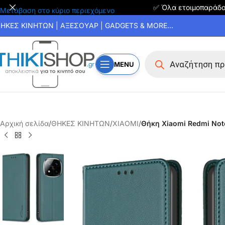
✅ Όλα ετοιμοπαράδ
Μετάβαση στο κύριο περιεχόμενο
ΗΚΕΣ ΚΙΝΗΤΩΝ | ΑΞΕΣΟΥΑΡ | GADGETS & MORE...
MENU
Αρχική σελίδα
/
ΘΗΚΕΣ ΚΙΝΗΤΩΝ
/
XIAOMI
/
Θήκη Xiaomi Redmi Note