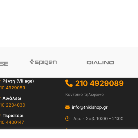
Ρέντη (Village)
210 4929089
10 4929089
Κεντρικό τηλέφωνο
Αιγάλεω
10 2204030
info@thikishop.gr
Περιστέρι
Δευ - Σάβ: 10:00 - 21:00
10 4400147
ΔΩΡΕΑΝ ΑΠΟΣΤΟΛΗ
Ωράρια & Διευθύνσεις →