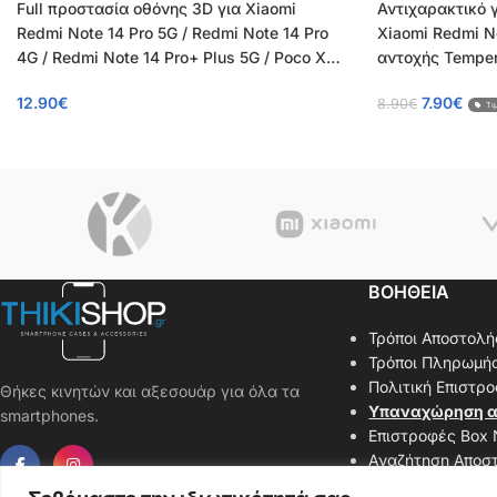
Full προστασία οθόνης 3D για Xiaomi
Αντιχαρακτικό 
Redmi Note 14 Pro 5G / Redmi Note 14 Pro
Xiaomi Redmi N
4G / Redmi Note 14 Pro+ Plus 5G / Poco X7
αντοχής Temper
5G – Tempered Glass πλήρους κάλυψης 9H
12.90
€
7.90
€
8.90
€
– OEM – 0.26mm
Τι
ΒΟΗΘΕΙΑ
Τρόποι Αποστολή
Τρόποι Πληρωμή
Πολιτική Επιστρ
Θήκες κινητών και αξεσουάρ για όλα τα
Υπαναχώρηση α
smartphones.
Επιστροφές Box
Αναζήτηση Αποσ
Επικοινωνήστε μ