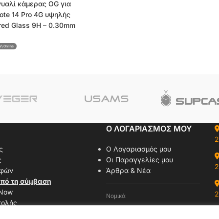
γυαλί κάμερας OG για
ote 14 Pro 4G υψηλής
ed Glass 9H – 0.30mm
μή Online
Ο ΛΟΓΑΡΙΑΣΜΟΣ ΜΟΥ
2
ς
Ο Λογαριασμός μου
ς
Οι Παραγγελίες μου
2
οφών
Άρθρα & Νέα
πό τη σύμβαση
 Now
2
Νομικά
τολής
Όροι Χρήσης
αζί μας
Πολιτική Απορρήτου