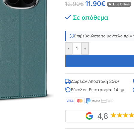
11.90
€
12.90
€
Τιμή Online
Σε απόθεμα
Επιβεβαιώστε το μοντέλο πριν 
-
+
Δωρεάν Αποστολή 35€+
Εύκολες Επιστροφές 14 ημ.
COD
4,8