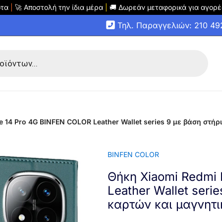
οτα
|
🚀 Αποστολή την ίδια μέρα
|
🚚 Δωρεάν μεταφορικά για αγορέ
Τηλ. Παραγγελιών: 210 4
 14 Pro 4G BINFEN COLOR Leather Wallet series 9 με βάση στή
BINFEN COLOR
Θήκη Xiaomi Redmi
Leather Wallet seri
καρτών και μαγνητ