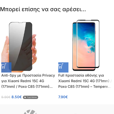
Μπορεί επίσης να σας αρέσει…
Anti-Spy με Προστασία Privacy
Full προστασία οθόνης για
για Xiaomi Redmi 15C 4G
Xiaomi Redmi 15C 4G (171mm) /
(171mm) / Poxo C85 (171mm)
Poxo C85 (171mm) – Tempered
Πλήρης Προστασία Οθόνης –
Glass πλήρους κάλυψης 9H –
8.50
€
7.90
€
9.90
€
Tempered Glass 9H, Κάλυψη
OEM – 0.26mm
Τιμή Online
100%, OEM, 0.26mm