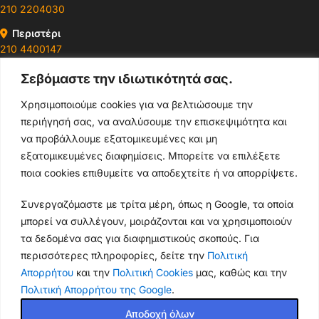
210 2204030
Περιστέρι
210 4400147
Σεβόμαστε την ιδιωτικότητά σας.
Ωράρια & Διευθύνσεις →
Χρησιμοποιούμε cookies για να βελτιώσουμε την
περιήγησή σας, να αναλύσουμε την επισκεψιμότητα και
210 4929089
να προβάλλουμε εξατομικευμένες και μη
Κεντρικό τηλέφωνο
εξατομικευμένες διαφημίσεις. Μπορείτε να επιλέξετε
ποια cookies επιθυμείτε να αποδεχτείτε ή να απορρίψετε.
info@thikishop.gr
Συνεργαζόμαστε με τρίτα μέρη, όπως η Google, τα οποία
Δευ - Σάβ: 10:00 - 21:00
μπορεί να συλλέγουν, μοιράζονται και να χρησιμοποιούν
τα δεδομένα σας για διαφημιστικούς σκοπούς. Για
ΔΩΡΕΑΝ ΑΠΟΣΤΟΛΗ
περισσότερες πληροφορίες, δείτε την
Πολιτική
για παραγγελίες άνω των 35€
Απορρήτου
και την
Πολιτική Cookies
μας, καθώς και την
Πολιτική Απορρήτου της Google
.
Thiki
gr
Copyright
2025 Powered by
Shop.
. Mobile Cases & Accessories.
Θήκη
Αποδοχή όλων