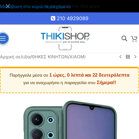
🚚 Δωρεάν μεταφορικά για αγορές άνω των 35€
Μετάβαση στο κύριο περιεχόμενο
210 4929089
Αρχική σελίδα
/
ΘΗΚΕΣ ΚΙΝΗΤΩΝ
/
XIAOMI
1 ώρες, 0 λεπτά και 22 δευτερόλεπτα
Παρήγγειλε μέσα σε
Σήμερα!!
για να αναχωρήσει η παραγγελία σου