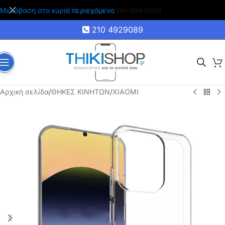
🚚 Δωρεάν μεταφορικά για αγορές άνω των 35€
Μετάβαση στο κύριο περιεχόμενο
210 4929089
Αρχική σελίδα
/
ΘΗΚΕΣ ΚΙΝΗΤΩΝ
/
XIAOMI