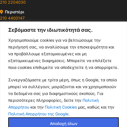
210 2204030
Περιστέρι
210 4400147
Σεβόμαστε την ιδιωτικότητά σας.
Ωράρια & Διευθύνσεις →
Χρησιμοποιούμε cookies για να βελτιώσουμε την
περιήγησή σας, να αναλύσουμε την επισκεψιμότητα και
210 4929089
να προβάλλουμε εξατομικευμένες και μη
Κεντρικό τηλέφωνο
εξατομικευμένες διαφημίσεις. Μπορείτε να επιλέξετε
ποια cookies επιθυμείτε να αποδεχτείτε ή να απορρίψετε.
info@thikishop.gr
Συνεργαζόμαστε με τρίτα μέρη, όπως η Google, τα οποία
Δευ - Σάβ: 10:00 - 21:00
μπορεί να συλλέγουν, μοιράζονται και να χρησιμοποιούν
τα δεδομένα σας για διαφημιστικούς σκοπούς. Για
ΔΩΡΕΑΝ ΑΠΟΣΤΟΛΗ
περισσότερες πληροφορίες, δείτε την
Πολιτική
για παραγγελίες άνω των 35€
Απορρήτου
και την
Πολιτική Cookies
μας, καθώς και την
Πολιτική Απορρήτου της Google
.
Thiki
gr
Copyright
2025 Powered by
Shop.
. Mobile Cases & Accessories.
Θήκη
Αποδοχή όλων
Xiaomi