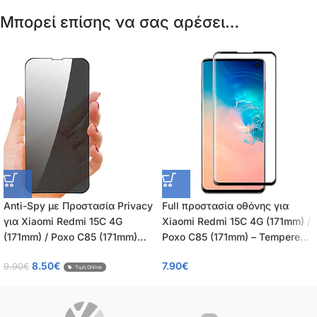
Μπορεί επίσης να σας αρέσει…
Anti-Spy με Προστασία Privacy
Full προστασία οθόνης για
για Xiaomi Redmi 15C 4G
Xiaomi Redmi 15C 4G (171mm) /
(171mm) / Poxo C85 (171mm)
Poxo C85 (171mm) – Tempered
Πλήρης Προστασία Οθόνης –
Glass πλήρους κάλυψης 9H –
8.50
€
7.90
€
9.90
€
Tempered Glass 9H, Κάλυψη
OEM – 0.26mm
Τιμή Online
100%, OEM, 0.26mm