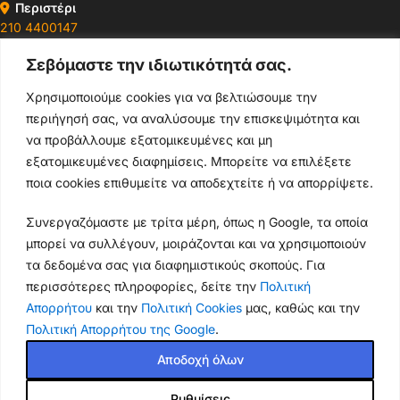
Περιστέρι
210 4400147
Σεβόμαστε την ιδιωτικότητά σας.
Ωράρια & Διευθύνσεις →
Χρησιμοποιούμε cookies για να βελτιώσουμε την
περιήγησή σας, να αναλύσουμε την επισκεψιμότητα και
210 4929089
να προβάλλουμε εξατομικευμένες και μη
Κεντρικό τηλέφωνο
εξατομικευμένες διαφημίσεις. Μπορείτε να επιλέξετε
ποια cookies επιθυμείτε να αποδεχτείτε ή να απορρίψετε.
info@thikishop.gr
Συνεργαζόμαστε με τρίτα μέρη, όπως η Google, τα οποία
Δευ - Σάβ: 10:00 - 21:00
μπορεί να συλλέγουν, μοιράζονται και να χρησιμοποιούν
τα δεδομένα σας για διαφημιστικούς σκοπούς. Για
ΔΩΡΕΑΝ ΑΠΟΣΤΟΛΗ
περισσότερες πληροφορίες, δείτε την
Πολιτική
για παραγγελίες άνω των 35€
Απορρήτου
και την
Πολιτική Cookies
μας, καθώς και την
Πολιτική Απορρήτου της Google
.
Thiki
gr
Copyright
2025 Powered by
Shop.
. Mobile Cases & Accessories.
Αποδοχή όλων
Ρυθμίσεις