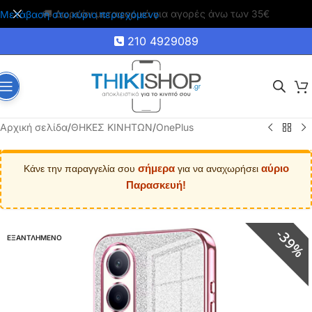
🚚 Δωρεάν μεταφορικά για αγορές άνω των 35€
Μετάβαση στο κύριο περιεχόμενο
210 4929089
Αρχική σελίδα
/
ΘΗΚΕΣ ΚΙΝΗΤΩΝ
/
OnePlus
σήμερα
αύριο
Κάνε την παραγγελία σου
για να αναχωρήσει
Παρασκευή!
39%
ΕΞΑΝΤΛΗΜΕΝΟ