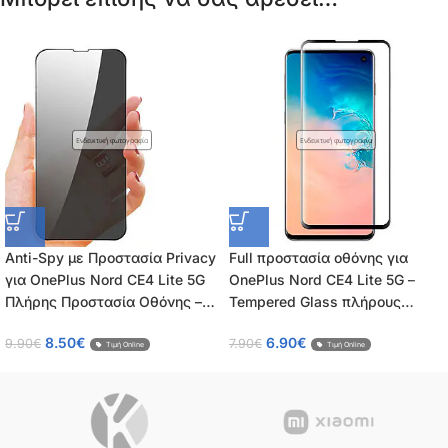
Ενδεικτική φωτογραφία
Ενδεικτική φωτογραφία
Anti-Spy με Προστασία Privacy
Full προστασία οθόνης για
για OnePlus Nord CE4 Lite 5G
OnePlus Nord CE4 Lite 5G –
Πλήρης Προστασία Οθόνης –
Tempered Glass πλήρους
Tempered Glass 9H, Κάλυψη
κάλυψης 9H – OEM – 0.26mm
8.50
€
6.90
€
9.90
€
7.90
€
100%, OEM, 0.26mm
Τιμή Online
Τιμή Online