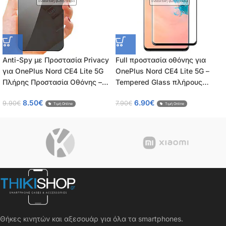
Ενδεικτική φωτογραφία
Ενδεικτική φωτογραφία
Anti-Spy με Προστασία Privacy
Full προστασία οθόνης για
για OnePlus Nord CE4 Lite 5G
OnePlus Nord CE4 Lite 5G –
Πλήρης Προστασία Οθόνης –
Tempered Glass πλήρους
Tempered Glass 9H, Κάλυψη
κάλυψης 9H – OEM – 0.26mm
8.50
€
6.90
€
9.90
€
7.90
€
100%, OEM, 0.26mm
Τιμή Online
Τιμή Online
Θήκες κινητών και αξεσουάρ για όλα τα smartphones.