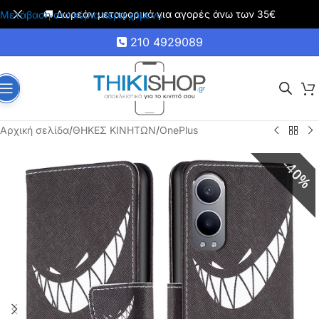
🚚 Δωρεάν μεταφορικά για αγορές άνω των 35€
Μετάβαση στο κύριο περιεχόμενο
210 4929089
Αρχική σελίδα
/
ΘΗΚΕΣ ΚΙΝΗΤΩΝ
/
OnePlus
40%