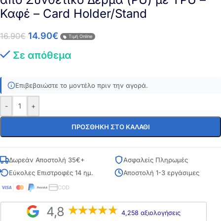
Καφέ – Card Holder/Stand
14.90
€
16.90
€
Τιμή Online
Σε απόθεμα
Επιβεβαιώστε το μοντέλο πριν την αγορά.
-
+
ΠΡΟΣΘΉΚΗ ΣΤΟ ΚΑΛΆΘΙ
Δωρεάν Αποστολή 35€+
Ασφαλείς Πληρωμές
Εύκολες Επιστροφές 14 ημ.
Αποστολή 1-3 εργάσιμες
COD
4,8
4,258 αξιολογήσεις