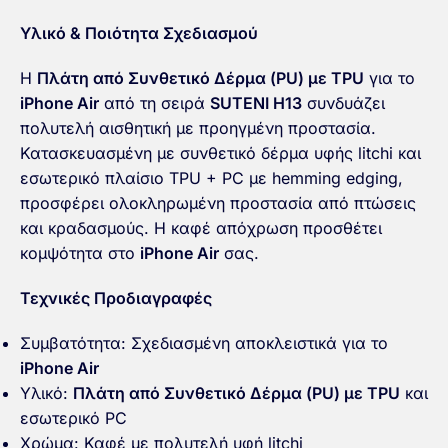
Υλικό & Ποιότητα Σχεδιασμού
Η
Πλάτη από Συνθετικό Δέρμα (PU) με TPU
για το
iPhone Air
από τη σειρά
SUTENI H13
συνδυάζει
πολυτελή αισθητική με προηγμένη προστασία.
Κατασκευασμένη με συνθετικό δέρμα υφής litchi και
εσωτερικό πλαίσιο TPU + PC με hemming edging,
προσφέρει ολοκληρωμένη προστασία από πτώσεις
και κραδασμούς. Η καφέ απόχρωση προσθέτει
κομψότητα στο
iPhone Air
σας.
Τεχνικές Προδιαγραφές
Συμβατότητα: Σχεδιασμένη αποκλειστικά για το
iPhone Air
Υλικό:
Πλάτη από Συνθετικό Δέρμα (PU) με TPU
και
εσωτερικό PC
Χρώμα: Καφέ με πολυτελή υφή litchi