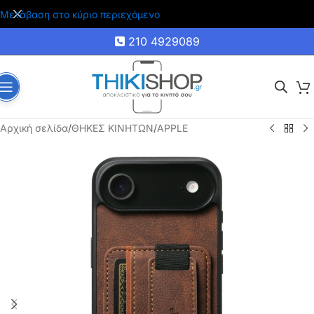
🚚 Δωρεάν μεταφορικά για αγορές άνω των 35€
Μετάβαση στο κύριο περιεχόμενο
210 4929089
Αρχική σελίδα
/
ΘΗΚΕΣ ΚΙΝΗΤΩΝ
/
APPLE