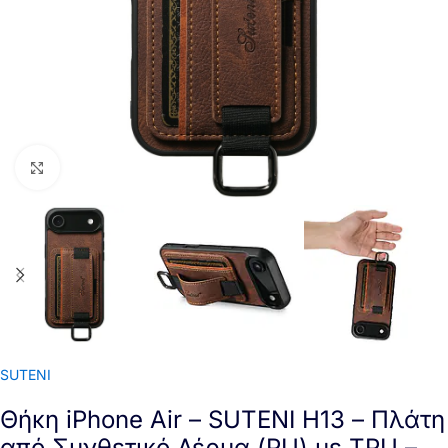
Click to enlarge
SUTENI
Θήκη iPhone Air – SUTENI H13 – Πλάτη
από Συνθετικό Δέρμα (PU) με TPU –