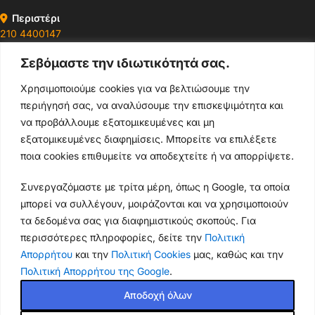
Περιστέρι
210 4400147
Σεβόμαστε την ιδιωτικότητά σας.
Ωράρια & Διευθύνσεις →
Χρησιμοποιούμε cookies για να βελτιώσουμε την
περιήγησή σας, να αναλύσουμε την επισκεψιμότητα και
210 4929089
να προβάλλουμε εξατομικευμένες και μη
Κεντρικό τηλέφωνο
εξατομικευμένες διαφημίσεις. Μπορείτε να επιλέξετε
ποια cookies επιθυμείτε να αποδεχτείτε ή να απορρίψετε.
info@thikishop.gr
Συνεργαζόμαστε με τρίτα μέρη, όπως η Google, τα οποία
Δευ - Σάβ: 10:00 - 21:00
μπορεί να συλλέγουν, μοιράζονται και να χρησιμοποιούν
τα δεδομένα σας για διαφημιστικούς σκοπούς. Για
ΔΩΡΕΑΝ ΑΠΟΣΤΟΛΗ
περισσότερες πληροφορίες, δείτε την
Πολιτική
για παραγγελίες άνω των 35€
Απορρήτου
και την
Πολιτική Cookies
μας, καθώς και την
Πολιτική Απορρήτου της Google
.
Thiki
gr
Copyright
2025 Powered by
Shop.
. Mobile Cases & Accessories.
Αποδοχή όλων
Θήκη iPhone