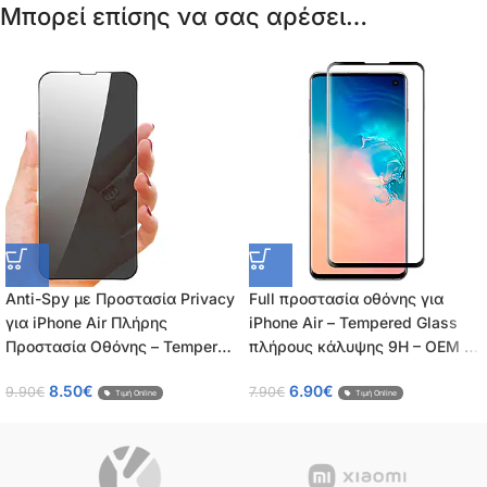
Μπορεί επίσης να σας αρέσει…
Anti-Spy με Προστασία Privacy
Full προστασία οθόνης για
για iPhone Air Πλήρης
iPhone Air – Tempered Glass
Προστασία Οθόνης – Tempered
πλήρους κάλυψης 9H – OEM –
Glass 9H, Κάλυψη 100%, OEM,
0.26mm
8.50
€
6.90
€
9.90
€
7.90
€
0.26mm
Τιμή Online
Τιμή Online