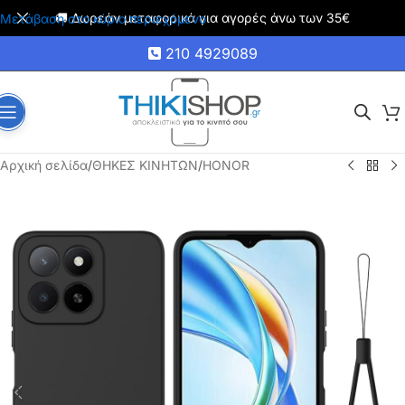
🚚 Δωρεάν μεταφορικά για αγορές άνω των 35€
Μετάβαση στο κύριο περιεχόμενο
210 4929089
Αρχική σελίδα
/
ΘΗΚΕΣ ΚΙΝΗΤΩΝ
/
HONOR