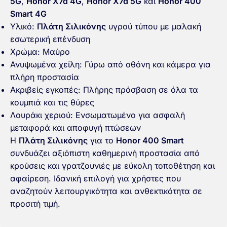
5G
,
Honor X7d 4G
,
Honor X7d 5G
και
Honor 400
Smart 4G
Υλικό:
Πλάτη Σιλικόνης
υγρού τύπου με μαλακή
εσωτερική επένδυση
Χρώμα: Μαύρο
Ανυψωμένα χείλη: Γύρω από οθόνη και κάμερα για
πλήρη προστασία
Ακριβείς εγκοπές: Πλήρης πρόσβαση σε όλα τα
κουμπιά και τις θύρες
Λουράκι χεριού: Ενσωματωμένο για ασφαλή
μεταφορά και αποφυγή πτώσεων
Η
Πλάτη Σιλικόνης
για το
Honor 400 Smart
συνδυάζει αξιόπιστη καθημερινή προστασία από
κρούσεις και γρατζουνιές με εύκολη τοποθέτηση και
αφαίρεση. Ιδανική επιλογή για χρήστες που
αναζητούν λειτουργικότητα και ανθεκτικότητα σε
προσιτή τιμή.