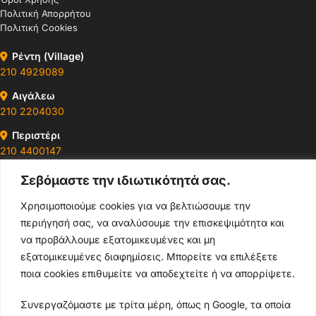
Πολιτική Απορρήτου
Πολιτική Cookies
Ρέντη (Village)
210 4929089
Αιγάλεω
210 2204030
Περιστέρι
210 4400147
Σεβόμαστε την ιδιωτικότητά σας.
Ωράρια & Διευθύνσεις →
Χρησιμοποιούμε cookies για να βελτιώσουμε την
περιήγησή σας, να αναλύσουμε την επισκεψιμότητα και
210 4929089
να προβάλλουμε εξατομικευμένες και μη
Κεντρικό τηλέφωνο
εξατομικευμένες διαφημίσεις. Μπορείτε να επιλέξετε
ποια cookies επιθυμείτε να αποδεχτείτε ή να απορρίψετε.
info@thikishop.gr
Συνεργαζόμαστε με τρίτα μέρη, όπως η Google, τα οποία
Δευ - Σάβ: 10:00 - 21:00