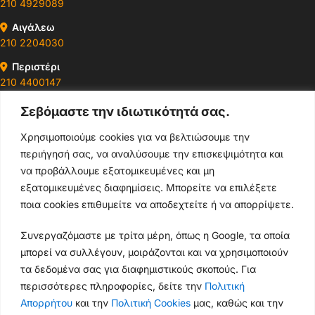
210 4929089
Αιγάλεω
210 2204030
Περιστέρι
210 4400147
Σεβόμαστε την ιδιωτικότητά σας.
Ωράρια & Διευθύνσεις →
Χρησιμοποιούμε cookies για να βελτιώσουμε την
περιήγησή σας, να αναλύσουμε την επισκεψιμότητα και
210 4929089
να προβάλλουμε εξατομικευμένες και μη
Κεντρικό τηλέφωνο
εξατομικευμένες διαφημίσεις. Μπορείτε να επιλέξετε
ποια cookies επιθυμείτε να αποδεχτείτε ή να απορρίψετε.
info@thikishop.gr
Συνεργαζόμαστε με τρίτα μέρη, όπως η Google, τα οποία
Δευ - Σάβ: 10:00 - 21:00
μπορεί να συλλέγουν, μοιράζονται και να χρησιμοποιούν
τα δεδομένα σας για διαφημιστικούς σκοπούς. Για
ΔΩΡΕΑΝ ΑΠΟΣΤΟΛΗ
περισσότερες πληροφορίες, δείτε την
Πολιτική
για παραγγελίες άνω των 35€
Απορρήτου
και την
Πολιτική Cookies
μας, καθώς και την