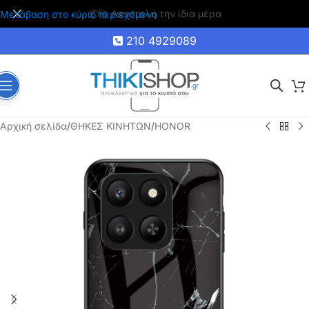
🚚 Δωρεάν μεταφορικά για αγορές άνω των 35€
Μετάβαση στο κύριο περιεχόμενο
210 4929089
Αρχική σελίδα
/
ΘΗΚΕΣ ΚΙΝΗΤΩΝ
/
HONOR