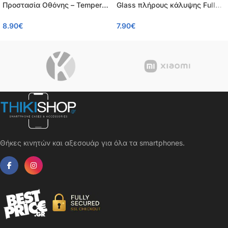
Προστασία Οθόνης – Tempered
Glass πλήρους κάλυψης Full
Glass 9H, Κάλυψη 100%, OEM,
Glue 9H OEM 0.26mm
8.90
€
7.90
€
0.26mm
Θήκες κινητών και αξεσουάρ για όλα τα smartphones.