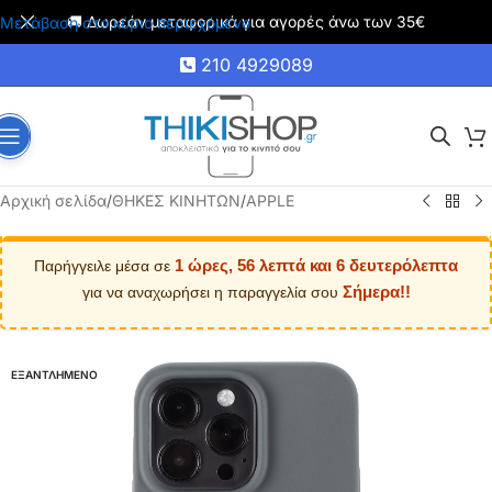
🚚 Δωρεάν μεταφορικά για αγορές άνω των 35€
Μετάβαση στο κύριο περιεχόμενο
210 4929089
Αρχική σελίδα
/
ΘΗΚΕΣ ΚΙΝΗΤΩΝ
/
APPLE
1 ώρες, 56 λεπτά και 5 δευτερόλεπτα
Παρήγγειλε μέσα σε
Σήμερα!!
για να αναχωρήσει η παραγγελία σου
ΕΞΑΝΤΛΗΜΕΝΟ