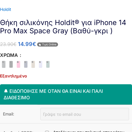
Holdit
Θήκη σιλικόνης Holdit® για iPhone 14
Pro Max Space Gray (Βαθύ-γκρι )
14.99
€
23.90
€
Τιμή Online
ΧΡΏΜΑ
Εξαντλημένο
🔔 ΕΙΔΟΠΟΊΗΣΈ ΜΕ ΌΤΑΝ ΘΑ ΕΊΝΑΙ ΚΑΙ ΠΆΛΙ
ΔΙΑΘΈΣΙΜΟ
Email: