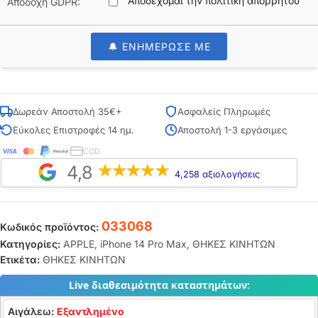
Αποδέχομαι την πολιτική απορρήτου
Αποδοχή GDPR:
🔔 ΕΝΗΜΕΡΩΣΕ ΜΕ
Δωρεάν Αποστολή 35€+
Ασφαλείς Πληρωμές
Εύκολες Επιστροφές 14 ημ.
Αποστολή 1-3 εργάσιμες
COD
4,8
4,258 αξιολογήσεις
033068
Κωδικός προϊόντος:
Κατηγορίες:
APPLE
,
iPhone 14 Pro Max
,
ΘΗΚΕΣ ΚΙΝΗΤΩΝ
Ετικέτα:
ΘΗΚΕΣ ΚΙΝΗΤΩΝ
Live διαθεσιμότητα καταστημάτων:
Αιγάλεω:
Εξαντλημένο