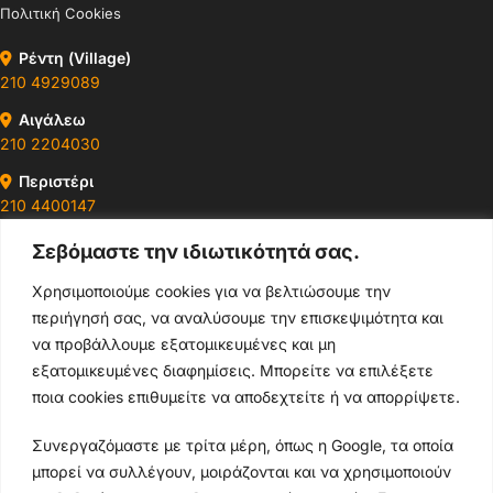
Πολιτική Cookies
Ρέντη (Village)
210 4929089
Αιγάλεω
210 2204030
Περιστέρι
210 4400147
Σεβόμαστε την ιδιωτικότητά σας.
Ωράρια & Διευθύνσεις →
Χρησιμοποιούμε cookies για να βελτιώσουμε την
περιήγησή σας, να αναλύσουμε την επισκεψιμότητα και
210 4929089
να προβάλλουμε εξατομικευμένες και μη
Κεντρικό τηλέφωνο
εξατομικευμένες διαφημίσεις. Μπορείτε να επιλέξετε
ποια cookies επιθυμείτε να αποδεχτείτε ή να απορρίψετε.
info@thikishop.gr
Συνεργαζόμαστε με τρίτα μέρη, όπως η Google, τα οποία
Δευ - Σάβ: 10:00 - 21:00
μπορεί να συλλέγουν, μοιράζονται και να χρησιμοποιούν