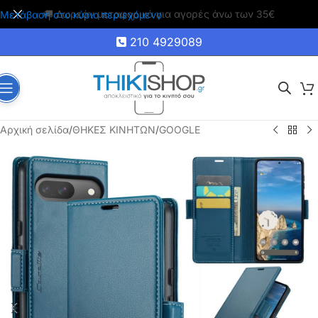
🚚 Δωρεάν μεταφορικά για αγορές άνω των 35€
Μετάβαση στο κύριο περιεχόμενο
210 4929089
Αρχική σελίδα
/
ΘΗΚΕΣ ΚΙΝΗΤΩΝ
/
GOOGLE