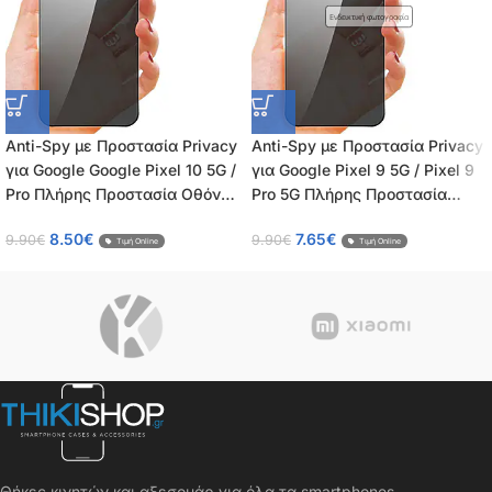
Ενδεικτική φωτογραφία
Anti-Spy με Προστασία Privacy
Anti-Spy με Προστασία Privacy
για Google Google Pixel 10 5G /
για Google Pixel 9 5G / Pixel 9
Pro Πλήρης Προστασία Οθόνης
Pro 5G Πλήρης Προστασία
– Tempered Glass 9H, Κάλυψη
Οθόνης – Tempered Glass 9H,
8.50
€
7.65
€
9.90
€
9.90
€
100%, OEM, 0.26mm
Κάλυψη 100%, OEM, 0.26mm
Τιμή Online
Τιμή Online
Θήκες κινητών και αξεσουάρ για όλα τα smartphones.