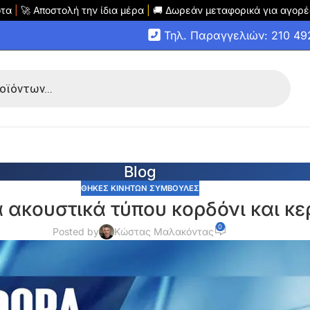
οτα
|
🚀 Αποστολή την ίδια μέρα
|
🚚 Δωρεάν μεταφορικά για αγορέ
Τηλ. Παραγγελιών: 210 4
Blog
ΘΗΚΕΣ ΚΙΝΗΤΩΝ ΣΥΜΒΟΥΛΕΣ
 ακουστικά τύπου κορδόνι και κ
0
Posted by
Κώστας Μαλακόντας