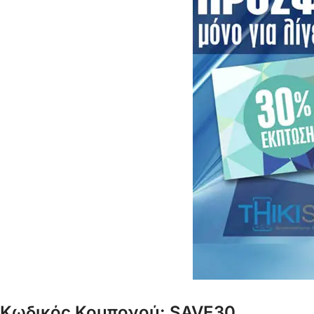
Κωδικός Κουπονού: SAVE30