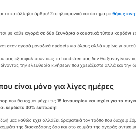
ται το κατάλληλο άρθρο! Στο ηλεκρονικό κατάστημα με
θήκες κιν
έτσι με κάθε
αγορά σε δύο ζευγάρια ακουστικά τύπου κορδόνι
εσ
και στην αγορά μοναδικά gadgets για όλους αλλά κυρίως γι αυτού
υ σας εξασφαλίσουν πως τα handsfree σας δεν θα ξαναγίνουν ποτ
 δίνοντας την ελευθερία κινήσεων που χρειάζεστε αλλά και την δ
υ είναι μόνο για λίγες ημέρες
shop
που θα ισχυει μέχρι τις
15 Ιανουαρίου και ισχύει για τα συ
και κερδίστε 30% έκπτωση!
ζωή μας καθώς έχει αλλάξει δραματικά τον τρόπο που διαχειριζό
κομμάτι της διασκέδασης όσο και στο κομμάτι της αγοράς αντικει