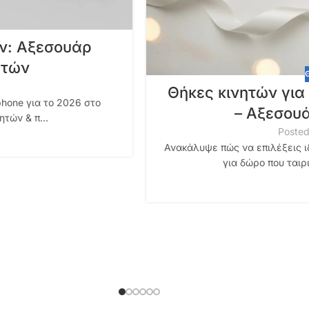
ών: Αξεσουάρ
ητών
Θήκες κινητών για
hone για το 2026 στο
– Αξεσουά
ητών & π...
Posted
Ανακάλυψε πώς να επιλέξεις ι
για δώρο που ταιρ