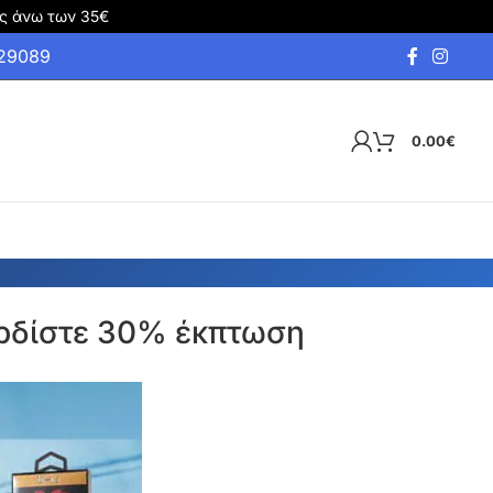
ς άνω των 35€
929089
0.00
€
ερδίστε 30% έκπτωση