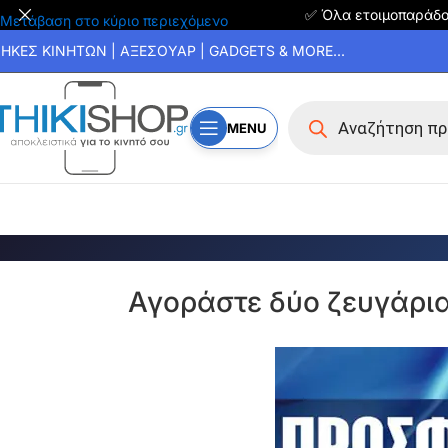
✅ Όλα ετοιμοπαράδ
Μετάβαση στο κύριο περιεχόμενο
ΗΚΕΣ ΚΙΝΗΤΩΝ | ΑΞΕΣΟΥΑΡ | GADGETS & MORE...
MENU
Αγοράστε δύο ζευγάρια