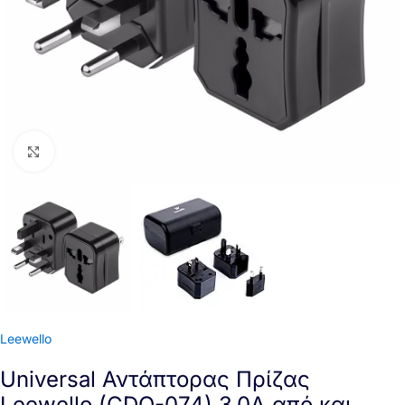
Click to enlarge
Leewello
Universal Αντάπτορας Πρίζας
Leewello (CDQ-074) 3.0Α από και