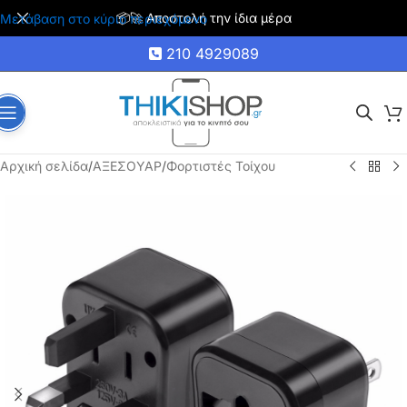
🚚 Δωρεάν μεταφορικά για αγορές άνω των 35€
Μετάβαση στο κύριο περιεχόμενο
210 4929089
Αρχική σελίδα
/
ΑΞΕΣΟΥΑΡ
/
Φορτιστές Τοίχου