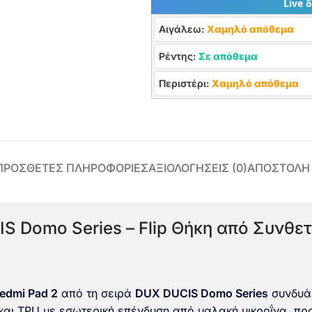
Live 
Αιγάλεω:
Χαμηλό απόθεμα
Ρέντης:
Σε απόθεμα
Περιστέρι:
Χαμηλό απόθεμα
ΠΡΌΣΘΕΤΕΣ ΠΛΗΡΟΦΟΡΊΕΣ
ΑΞΙΟΛΟΓΉΣΕΙΣ (0)
ΑΠΟΣΤΟΛΗ
S Domo Series – Flip Θήκη από Συνθετ
edmi Pad 2
από τη σειρά
DUX DUCIS Domo Series
συνδυάζ
αι TPU με εσωτερική επένδυση από μαλακή μικροΐνα, πρ