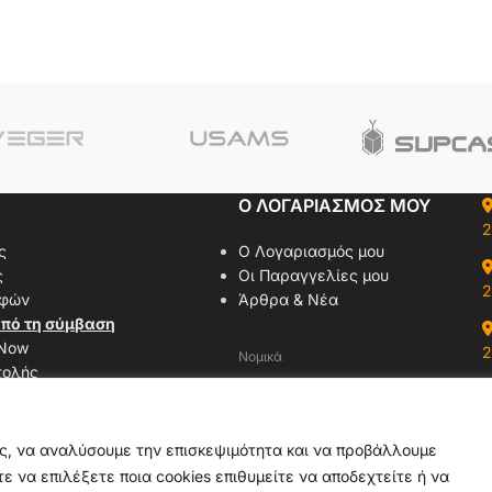
Ο ΛΟΓΑΡΙΑΣΜΟΣ ΜΟΥ
2
ς
Ο Λογαριασμός μου
ς
Οι Παραγγελίες μου
2
οφών
Άρθρα & Νέα
πό τη σύμβαση
 Now
2
Νομικά
τολής
Όροι Χρήσης
αζί μας
Πολιτική Απορρήτου
δας
Πολιτική Cookies
ας, να αναλύσουμε την επισκεψιμότητα και να προβάλλουμε
ε να επιλέξετε ποια cookies επιθυμείτε να αποδεχτείτε ή να