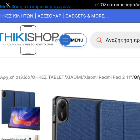
✅ Όλα ετοιμοπαράδ
Μετάβαση στο κύριο περιεχόμενο
ΗΚΕΣ ΚΙΝΗΤΩΝ | ΑΞΕΣΟΥΑΡ | GADGETS & MORE...
MENU
Αρχική σελίδα
/
ΘΗΚΕΣ TABLET
/
XIAOMI
/
Xiaomi Redmi Pad 2 11"
/
Θή