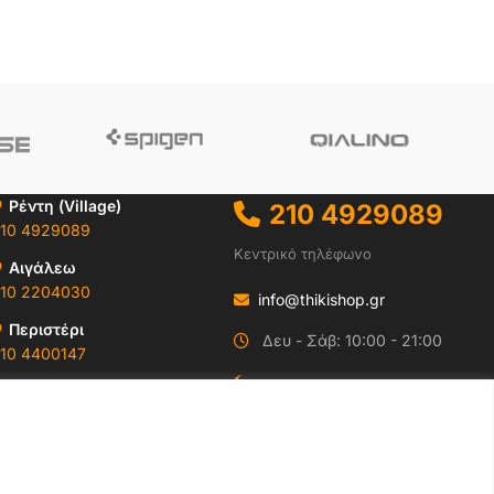
Ρέντη (Village)
210 4929089
10 4929089
Κεντρικό τηλέφωνο
Αιγάλεω
10 2204030
info@thikishop.gr
Περιστέρι
Δευ - Σάβ: 10:00 - 21:00
10 4400147
ΔΩΡΕΑΝ ΑΠΟΣΤΟΛΗ
Ωράρια & Διευθύνσεις →
για παραγγελίες άνω
των 35€