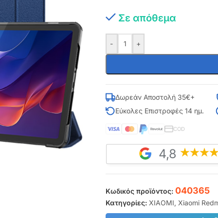
Σε απόθεμα
-
+
Δωρεάν Αποστολή 35€+
Εύκολες Επιστροφές 14 ημ.
COD
4,8
040365
Κωδικός προϊόντος:
Κατηγορίες:
XIAOMI
,
Xiaomi Redm