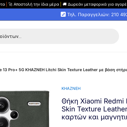
οτα
|
🚀 Αποστολή την ίδια μέρα
|
🚚 Δωρεάν μεταφορικά για αγορέ
Τηλ. Παραγγελιών: 210 4
 13 Pro+ 5G KHAZNEH Litchi Skin Texture Leather με βάση στή
KHAZNEH
Θήκη Xiaomi Redmi 
Skin Texture Leathe
καρτών και μαγνητ