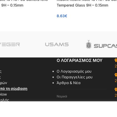
 9H – 0.15mm
Tempered Glass 9H – 0.15mm
8.63
€
Ο ΛΟΓΑΡΙΑΣΜΟΣ ΜΟΥ
2
ς
Ο Λογαριασμός μου
ς
Οι Παραγγελίες μου
2
οφών
Άρθρα & Νέα
πό τη σύμβαση
 Now
2
Νομικά
τολής
Όροι Χρήσης
αζί μας
Πολιτική Απορρήτου
δας
Πολιτική Cookies