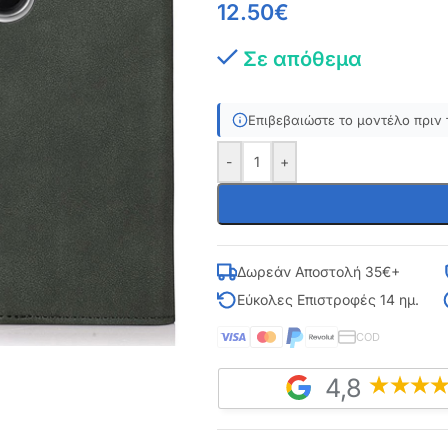
12.50
€
Σε απόθεμα
Επιβεβαιώστε το μοντέλο πριν 
-
+
Δωρεάν Αποστολή 35€+
Εύκολες Επιστροφές 14 ημ.
COD
4,8