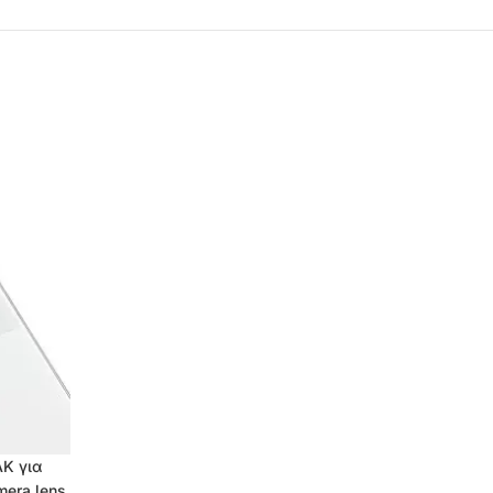
AK για
mera lens