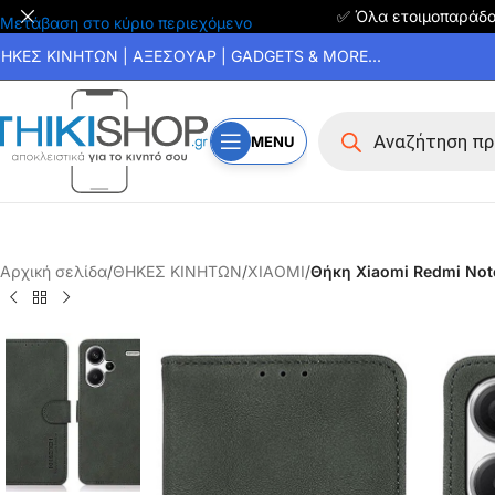
✅ Όλα ετοιμοπαράδ
Μετάβαση στο κύριο περιεχόμενο
ΗΚΕΣ ΚΙΝΗΤΩΝ | ΑΞΕΣΟΥΑΡ | GADGETS & MORE...
MENU
Αρχική σελίδα
/
ΘΗΚΕΣ ΚΙΝΗΤΩΝ
/
XIAOMI
/
Θήκη Xiaomi Redmi Note