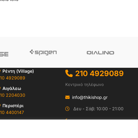
Ρέντη (Village)
210 4929089
10 4929089
Κεντρικό τηλέφωνο
Αιγάλεω
10 2204030
info@thikishop.gr
Περιστέρι
Δευ - Σάβ: 10:00 - 21:00
10 4400147
ΔΩΡΕΑΝ ΑΠΟΣΤΟΛΗ
Ωράρια & Διευθύνσεις →
για παραγγελίες άνω