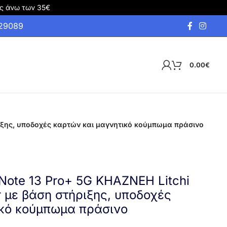
ς άνω των 35€
929089
0.00
€
ριξης, υποδοχές καρτών και μαγνητικό κούμπωμα πράσινο
Note 13 Pro+ 5G KHAZNEH Litchi
r με βάση στήριξης, υποδοχές
ικό κούμπωμα πράσινο