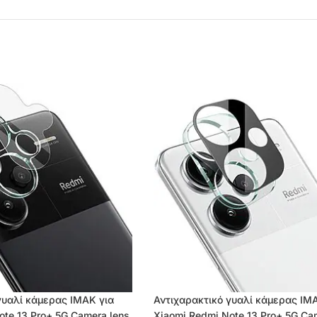
γυαλί κάμερας IMAK για
Αντιχαρακτικό γυαλί κάμερας IM
ote 13 Pro+ 5G Camera lens
Xiaomi Redmi Note 13 Pro+ 5G Ca