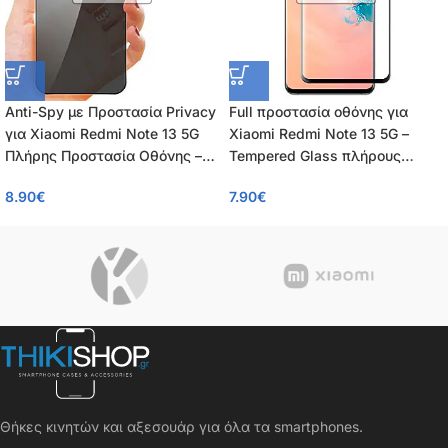
Anti-Spy με Προστασία Privacy
Full προστασία οθόνης για
για Xiaomi Redmi Note 13 5G
Xiaomi Redmi Note 13 5G –
Πλήρης Προστασία Οθόνης –
Tempered Glass πλήρους
Tempered Glass 9H, Κάλυψη
κάλυψης 9H – OEM – 0.26mm
8.90
€
7.90
€
100%, OEM, 0.26mm
Θήκες κινητών και αξεσουάρ για όλα τα smartphones.