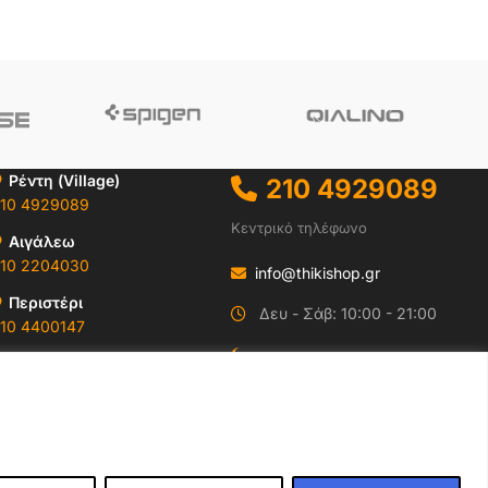
Ρέντη (Village)
210 4929089
10 4929089
Κεντρικό τηλέφωνο
Αιγάλεω
10 2204030
info@thikishop.gr
Περιστέρι
Δευ - Σάβ: 10:00 - 21:00
10 4400147
ΔΩΡΕΑΝ ΑΠΟΣΤΟΛΗ
Ωράρια & Διευθύνσεις →
για παραγγελίες άνω
των 35€