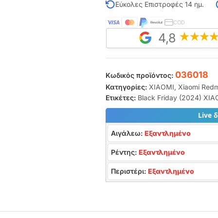
Εύκολες Επιστροφές 14 ημ.
COD
4,8
036018
Κωδικός προϊόντος:
Κατηγορίες:
XIAOMI
,
Xiaomi Redm
Ετικέτες:
Black Friday (2024) XI
Live 
Αιγάλεω:
Εξαντλημένο
Ρέντης:
Εξαντλημένο
Περιστέρι:
Εξαντλημένο