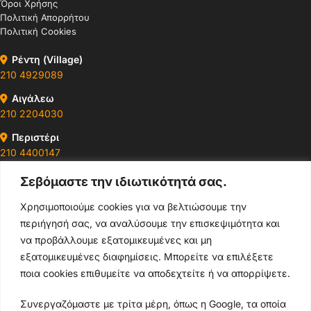
Όροι Χρήσης
Πολιτική Απορρήτου
Πολιτική Cookies
Ρέντη (Village)
210 4929089
Αιγάλεω
210 2204030
Περιστέρι
210 4400147
Σεβόμαστε την ιδιωτικότητά σας.
Ωράρια & Διευθύνσεις →
Χρησιμοποιούμε cookies για να βελτιώσουμε την
περιήγησή σας, να αναλύσουμε την επισκεψιμότητα και
210 4929089
να προβάλλουμε εξατομικευμένες και μη
Κεντρικό τηλέφωνο
εξατομικευμένες διαφημίσεις. Μπορείτε να επιλέξετε
ποια cookies επιθυμείτε να αποδεχτείτε ή να απορρίψετε.
info@thikishop.gr
Συνεργαζόμαστε με τρίτα μέρη, όπως η Google, τα οποία
Δευ - Σάβ: 10:00 - 21:00