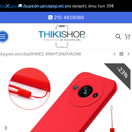
🚚 Δωρεάν μεταφορικά για αγορές άνω των 35€
Μετάβαση στο κύριο περιεχόμενο
210 4929089
Αρχική σελίδα
/
ΘΗΚΕΣ ΚΙΝΗΤΩΝ
/
XIAOMI
23%