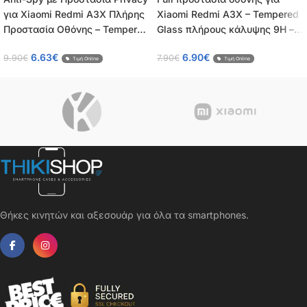
για Xiaomi Redmi A3X Πλήρης
Xiaomi Redmi A3X – Tempered
Προστασία Οθόνης – Tempered
Glass πλήρους κάλυψης 9H –
Glass 9H, Κάλυψη 100%, OEM,
OEM – 0.26mm
6.63
€
6.90
€
9.90
€
7.90
€
0.26mm
Τιμή Online
Τιμή Online
Θήκες κινητών και αξεσουάρ για όλα τα smartphones.