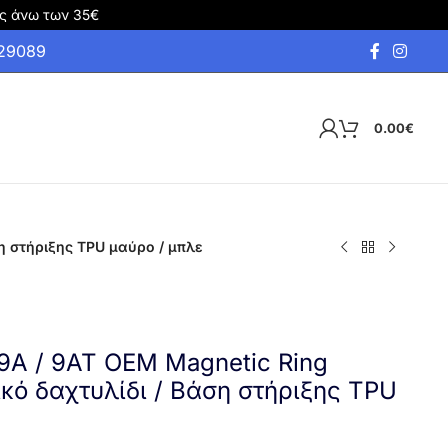
ς άνω των 35€
929089
0.00
€
ση στήριξης TPU μαύρο / μπλε
9A / 9AT OEM Magnetic Ring
ικό δαχτυλίδι / Βάση στήριξης TPU