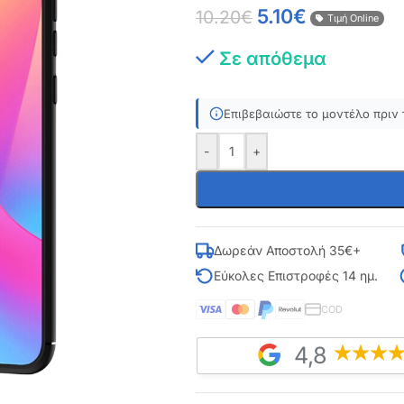
5.10
€
10.20
€
Τιμή Online
Σε απόθεμα
Επιβεβαιώστε το μοντέλο πριν 
-
+
Δωρεάν Αποστολή 35€+
Εύκολες Επιστροφές 14 ημ.
COD
4,8