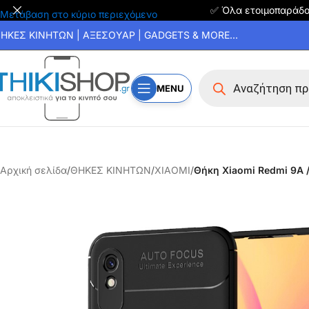
✅ Όλα ετοιμοπαράδ
Μετάβαση στο κύριο περιεχόμενο
ΗΚΕΣ ΚΙΝΗΤΩΝ | ΑΞΕΣΟΥΑΡ | GADGETS & MORE...
MENU
Αρχική σελίδα
/
ΘΗΚΕΣ ΚΙΝΗΤΩΝ
/
XIAOMI
/
Θήκη Xiaomi Redmi 9A /