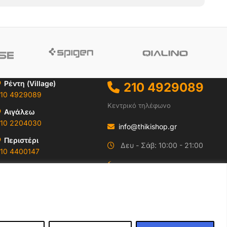
Ρέντη (Village)
210 4929089
10 4929089
Κεντρικό τηλέφωνο
Αιγάλεω
10 2204030
info@thikishop.gr
Περιστέρι
Δευ - Σάβ: 10:00 - 21:00
10 4400147
ΔΩΡΕΑΝ ΑΠΟΣΤΟΛΗ
Ωράρια & Διευθύνσεις →
για παραγγελίες άνω
των 35€