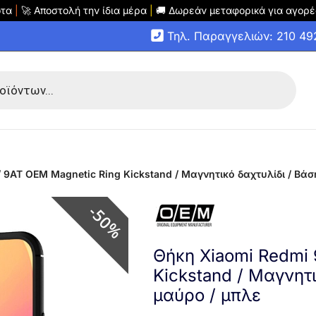
οτα
|
🚀 Αποστολή την ίδια μέρα
|
🚚 Δωρεάν μεταφορικά για αγορέ
Τηλ. Παραγγελιών: 210 4
 9AT OEM Magnetic Ring Kickstand / Μαγνητικό δαχτυλίδι / Βά
50%
Θήκη Xiaomi Redmi 
Kickstand / Μαγνητ
μαύρο / μπλε