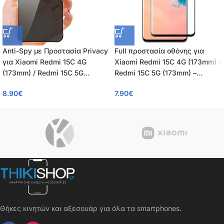
Anti-Spy με Προστασία Privacy
Full προστασία οθόνης για
για Xiaomi Redmi 15C 4G
Xiaomi Redmi 15C 4G (173mm) /
(173mm) / Redmi 15C 5G
Redmi 15C 5G (173mm) –
(173mm) Πλήρης Προστασία
Tempered Glass πλήρους
8.90
€
7.90
€
Οθόνης – Tempered Glass 9H,
κάλυψης 9H – OEM – 0.26mm
Κάλυψη 100%, OEM, 0.26mm
Θήκες κινητών και αξεσουάρ για όλα τα smartphones.