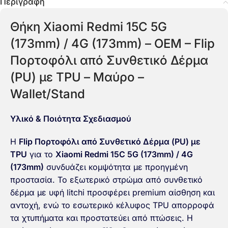
Περιγραφή
Θήκη Xiaomi Redmi 15C 5G
(173mm) / 4G (173mm) – OEM – Flip
Πορτοφόλι από Συνθετικό Δέρμα
(PU) με TPU – Μαύρο –
Wallet/Stand
Υλικό & Ποιότητα Σχεδιασμού
Η
Flip Πορτοφόλι από Συνθετικό Δέρμα (PU) με
TPU
για το
Xiaomi Redmi 15C 5G (173mm) / 4G
(173mm)
συνδυάζει κομψότητα με προηγμένη
προστασία. Το εξωτερικό στρώμα από συνθετικό
δέρμα με υφή litchi προσφέρει premium αίσθηση και
αντοχή, ενώ το εσωτερικό κέλυφος TPU απορροφά
τα χτυπήματα και προστατεύει από πτώσεις. Η