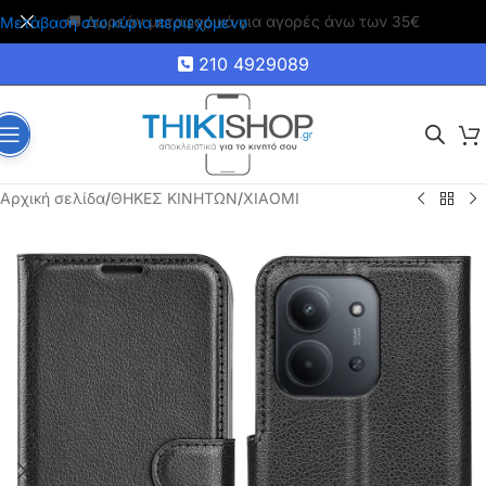
🚚 Δωρεάν μεταφορικά για αγορές άνω των 35€
Μετάβαση στο κύριο περιεχόμενο
210 4929089
Αρχική σελίδα
/
ΘΗΚΕΣ ΚΙΝΗΤΩΝ
/
XIAOMI