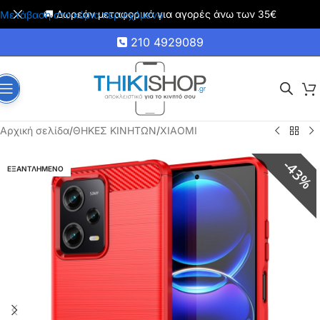
🚚 Δωρεάν μεταφορικά για αγορές άνω των 35€
Μετάβαση στο κύριο περιεχόμενο
210 4929089
Αρχική σελίδα
/
ΘΗΚΕΣ ΚΙΝΗΤΩΝ
/
XIAOMI
43%
ΕΞΑΝΤΛΗΜΕΝΟ