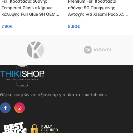
Full προστασία οθόνης
Premium Full προστασία
Tempered Glass πλήρους
οθόνης SG Προηγμένης
κάλυψης Full Glue 9H OEM
Αντοχής για Xiaomi Poco X5
0.26mm για Xiaomi Redmi Note
Pro 5G / Redmi Note 12 Pro 5G /
7.90
€
8.90
€
12 Pro 5G / Poco X5 Pro 5G /
Redmi Note 12 Pro+ – Tempered
Note 12 Pro+
Glass πλήρους κάλυψης 9H –
OEM – 0.26mm
Θήκες κινητών και αξεσουάρ για όλα τα smartphones.