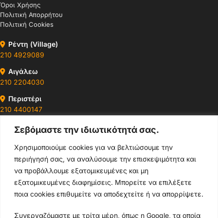
Όροι Χρήσης
Πολιτική Απορρήτου
Πολιτική Cookies
Ρέντη (Village)
210 4929089
Αιγάλεω
210 2204030
Περιστέρι
210 4400147
Σεβόμαστε την ιδιωτικότητά σας.
Ωράρια & Διευθύνσεις →
Χρησιμοποιούμε cookies για να βελτιώσουμε την
περιήγησή σας, να αναλύσουμε την επισκεψιμότητα και
210 4929089
να προβάλλουμε εξατομικευμένες και μη
Κεντρικό τηλέφωνο
εξατομικευμένες διαφημίσεις. Μπορείτε να επιλέξετε
ποια cookies επιθυμείτε να αποδεχτείτε ή να απορρίψετε.
info@thikishop.gr
Συνεργαζόμαστε με τρίτα μέρη, όπως η Google, τα οποία
Δευ - Σάβ: 10:00 - 21:00