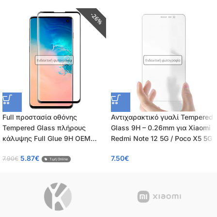
26%
Ενδεικτική φωτογραφία
Ενδεικτική φωτογραφία
Full προστασία οθόνης
Αντιχαρακτικό γυαλί Tempered
Tempered Glass πλήρους
Glass 9H – 0.26mm για Xiaomi
κάλυψης Full Glue 9H OEM
Redmi Note 12 5G / Poco X5 5G
0.26mm για Xiaomi Redmi Note
5.87
€
7.50
€
7.90
€
12 5G / Poco X5 5G
Τιμή Online