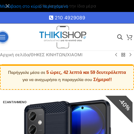
🚚 Δωρεάν μεταφορικά για αγορές άνω των 35€
Μετάβαση στο κύριο περιεχόμενο
210 4929089
Αρχική σελίδα
/
ΘΗΚΕΣ ΚΙΝΗΤΩΝ
/
XIAOMI
5 ώρες, 42 λεπτά και 59 δευτερόλεπτα
Παρήγγειλε μέσα σε
Σήμερα!!
για να αναχωρήσει η παραγγελία σου
40%
ΕΞΑΝΤΛΗΜΕΝΟ