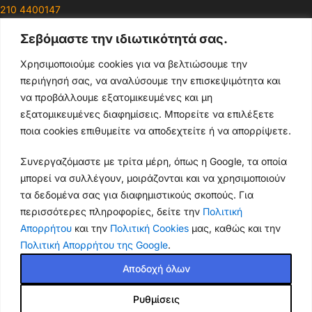
210 4400147
Σεβόμαστε την ιδιωτικότητά σας.
Ωράρια & Διευθύνσεις →
Χρησιμοποιούμε cookies για να βελτιώσουμε την
περιήγησή σας, να αναλύσουμε την επισκεψιμότητα και
210 4929089
να προβάλλουμε εξατομικευμένες και μη
Κεντρικό τηλέφωνο
εξατομικευμένες διαφημίσεις. Μπορείτε να επιλέξετε
ποια cookies επιθυμείτε να αποδεχτείτε ή να απορρίψετε.
info@thikishop.gr
Συνεργαζόμαστε με τρίτα μέρη, όπως η Google, τα οποία
Δευ - Σάβ: 10:00 - 21:00
μπορεί να συλλέγουν, μοιράζονται και να χρησιμοποιούν
τα δεδομένα σας για διαφημιστικούς σκοπούς. Για
ΔΩΡΕΑΝ ΑΠΟΣΤΟΛΗ
περισσότερες πληροφορίες, δείτε την
Πολιτική
για παραγγελίες άνω των 35€
Απορρήτου
και την
Πολιτική Cookies
μας, καθώς και την
Πολιτική Απορρήτου της Google
.
Thiki
gr
Copyright
2025 Powered by
Shop.
. Mobile Cases & Accessories.
Αποδοχή όλων
Ρυθμίσεις