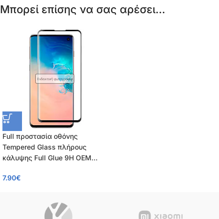
Μπορεί επίσης να σας αρέσει…
Ενδεικτική φωτογραφία
Full προστασία οθόνης
Tempered Glass πλήρους
κάλυψης Full Glue 9H OEM
0.26mm για Xiaomi Poco X4
7.90
€
Pro 5G