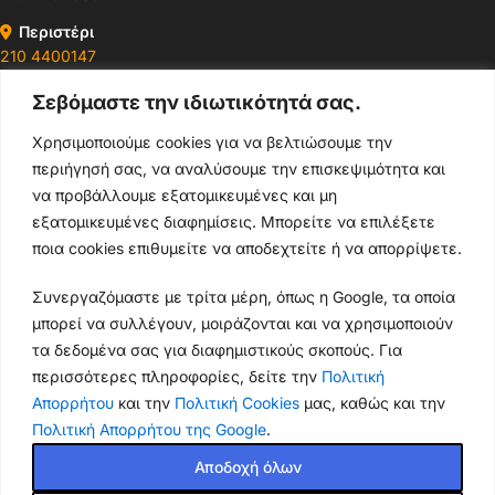
Περιστέρι
210 4400147
Σεβόμαστε την ιδιωτικότητά σας.
Ωράρια & Διευθύνσεις →
Χρησιμοποιούμε cookies για να βελτιώσουμε την
περιήγησή σας, να αναλύσουμε την επισκεψιμότητα και
210 4929089
να προβάλλουμε εξατομικευμένες και μη
Κεντρικό τηλέφωνο
εξατομικευμένες διαφημίσεις. Μπορείτε να επιλέξετε
ποια cookies επιθυμείτε να αποδεχτείτε ή να απορρίψετε.
info@thikishop.gr
Συνεργαζόμαστε με τρίτα μέρη, όπως η Google, τα οποία
Δευ - Σάβ: 10:00 - 21:00
μπορεί να συλλέγουν, μοιράζονται και να χρησιμοποιούν
τα δεδομένα σας για διαφημιστικούς σκοπούς. Για
ΔΩΡΕΑΝ ΑΠΟΣΤΟΛΗ
περισσότερες πληροφορίες, δείτε την
Πολιτική
για παραγγελίες άνω των 35€
Απορρήτου
και την
Πολιτική Cookies
μας, καθώς και την
Πολιτική Απορρήτου της Google
.
Thiki
gr
Copyright
2025 Powered by
Shop.
. Mobile Cases & Accessories.
Θήκη
Αποδοχή όλων
για