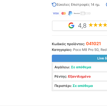
Εύκολες Επιστροφές 14 ημ.
COD
4,8
041021
Κωδικός προϊόντος:
Κατηγορίες:
Poco M8 Pro 5G
,
Red
Live 
Αιγάλεω:
Σε απόθεμα
Ρέντης:
Εξαντλημένο
Περιστέρι:
Σε απόθεμα