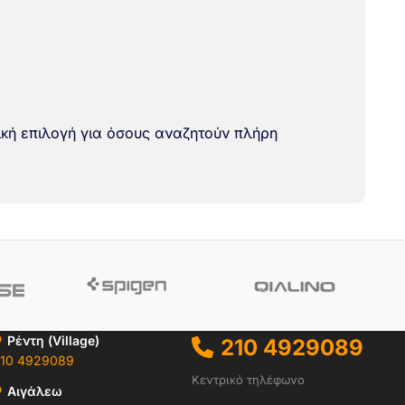
ική επιλογή για όσους αναζητούν πλήρη
Ρέντη (Village)
210 4929089
10 4929089
Κεντρικό τηλέφωνο
Αιγάλεω