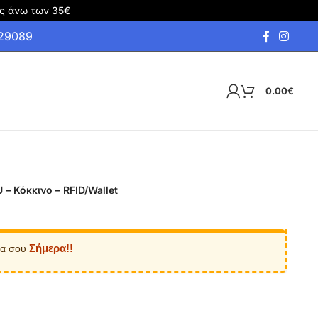
ς άνω των 35€
929089
0.00
€
– Κόκκινο – RFID/Wallet
Σήμερα!!
ία σου