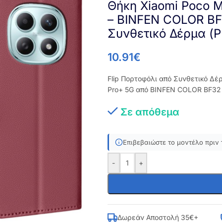
Θήκη Xiaomi Poco M
– BINFEN COLOR BF3
Συνθετικό Δέρμα (PU
10.91
€
Flip Πορτοφόλι από Συνθετικό Δέρ
Pro+ 5G από BINFEN COLOR BF32 σε
Σε απόθεμα
Επιβεβαιώστε το μοντέλο πριν 
-
+
Δωρεάν Αποστολή 35€+