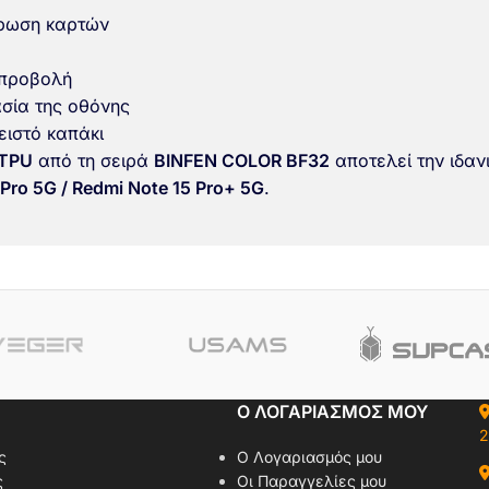
άρωση καρτών
 προβολή
σία της οθόνης
ειστό καπάκι
 TPU
από τη σειρά
BINFEN COLOR BF32
αποτελεί την ιδαν
Pro 5G / Redmi Note 15 Pro+ 5G
.
Ο ΛΟΓΑΡΙΑΣΜΟΣ ΜΟΥ
2
ς
Ο Λογαριασμός μου
ς
Οι Παραγγελίες μου