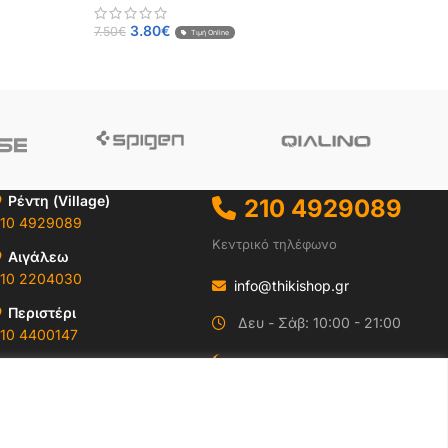
3.80
€
7.50
€
Τιμή Online
Ρέντη (Village)
210 4929089
10 4929089
Κεντρικό τηλέφωνο
Αιγάλεω
10 2204030
info@thikishop.gr
Περιστέρι
Δευ - Σάβ: 10:00 - 21:00
10 4400147
ΔΩΡΕΑΝ ΑΠΟΣΤΟΛΗ
Ωράρια & Διευθύνσεις →
για παραγγελίες άνω
των 35€