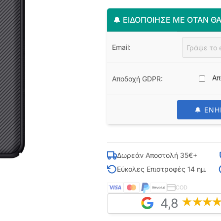
🔔 ΕΙΔΟΠΟΊΗΣΈ ΜΕ ΌΤΑΝ ΘΑ
Email:
Απ
Αποδοχή GDPR:
🔔 ΕΝ
Δωρεάν Αποστολή 35€+
Εύκολες Επιστροφές 14 ημ.
COD
4,8