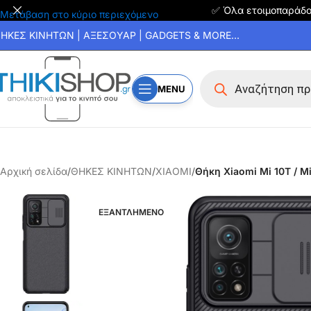
✅ Όλα ετοιμοπαράδ
Μετάβαση στο κύριο περιεχόμενο
ΗΚΕΣ ΚΙΝΗΤΩΝ | ΑΞΕΣΟΥΑΡ | GADGETS & MORE...
MENU
Αρχική σελίδα
/
ΘΗΚΕΣ ΚΙΝΗΤΩΝ
/
XIAOMI
/
Θήκη Xiaomi Mi 10T / M
ΕΞΑΝΤΛΗΜΕΝΟ