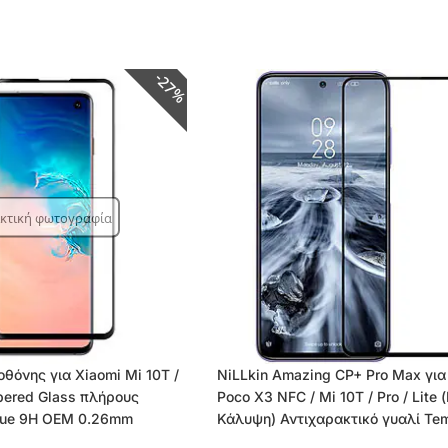
27%
ικτική φωτογραφία
οθόνης για Xiaomi Mi 10T /
NiLLkin Amazing CP+ Pro Max για
pered Glass πλήρους
Poco X3 NFC / Mi 10T / Pro / Lite
Glue 9H OEM 0.26mm
Κάλυψη) Αντιχαρακτικό γυαλί Te
Glass 9H – μαύρο – 0.33mm μαύρ