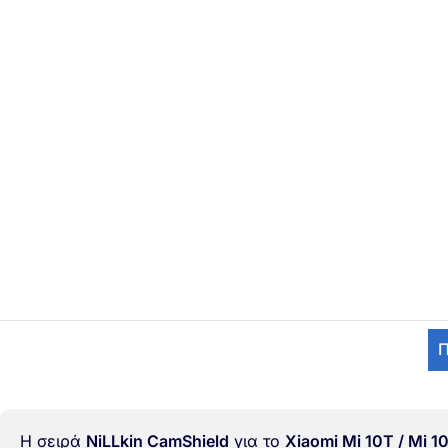
Π
Η σειρά
NiLLkin CamShield
για το
Xiaomi Mi 10T / Mi 1