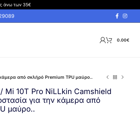
ς άνω των 35€
929089
0.00
€
ην κάμερα από σκλήρό Premium TPU μαύρο..
/ Mi 10T Pro NiLLkin Camshield
οστασία για την κάμερα από
U μαύρο..