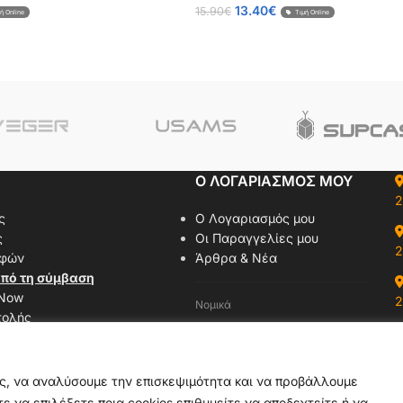
13.40
€
15.90
€
ή Online
Τιμή Online
Ο ΛΟΓΑΡΙΑΣΜΟΣ ΜΟΥ
2
ς
Ο Λογαριασμός μου
ς
Οι Παραγγελίες μου
2
οφών
Άρθρα & Νέα
πό τη σύμβαση
 Now
2
Νομικά
τολής
Όροι Χρήσης
αζί μας
Πολιτική Απορρήτου
δας
Πολιτική Cookies
ας, να αναλύσουμε την επισκεψιμότητα και να προβάλλουμε
ε να επιλέξετε ποια cookies επιθυμείτε να αποδεχτείτε ή να