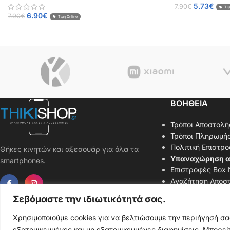
5.73
€
7.90
€
Τιμ
6.90
€
7.90
€
Τιμή Online
ΒΟΗΘΕΙΑ
Τρόποι Αποστολή
Τρόποι Πληρωμή
Πολιτική Επιστρ
Θήκες κινητών και αξεσουάρ για όλα τα
Υπαναχώρηση α
smartphones.
Επιστροφές Box
Αναζήτηση Αποσ
Επικοινωνήστε μ
Σεβόμαστε την ιδιωτικότητά σας.
Χάρτης Ιστοσελί
Χρησιμοποιούμε cookies για να βελτιώσουμε την περιήγησή σ
εξατομικευμένες και μη εξατομικευμένες διαφημίσεις. Μπορείτ