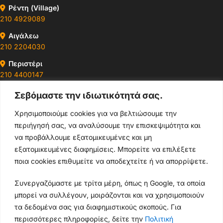
Ρέντη (Village)
210 4929089
Αιγάλεω
210 2204030
Περιστέρι
210 4400147
Σεβόμαστε την ιδιωτικότητά σας.
Ωράρια & Διευθύνσεις →
Χρησιμοποιούμε cookies για να βελτιώσουμε την
περιήγησή σας, να αναλύσουμε την επισκεψιμότητα και
210 4929089
να προβάλλουμε εξατομικευμένες και μη
Κεντρικό τηλέφωνο
εξατομικευμένες διαφημίσεις. Μπορείτε να επιλέξετε
ποια cookies επιθυμείτε να αποδεχτείτε ή να απορρίψετε.
info@thikishop.gr
Συνεργαζόμαστε με τρίτα μέρη, όπως η Google, τα οποία
Δευ - Σάβ: 10:00 - 21:00
μπορεί να συλλέγουν, μοιράζονται και να χρησιμοποιούν
τα δεδομένα σας για διαφημιστικούς σκοπούς. Για
ΔΩΡΕΑΝ ΑΠΟΣΤΟΛΗ
περισσότερες πληροφορίες, δείτε την
Πολιτική