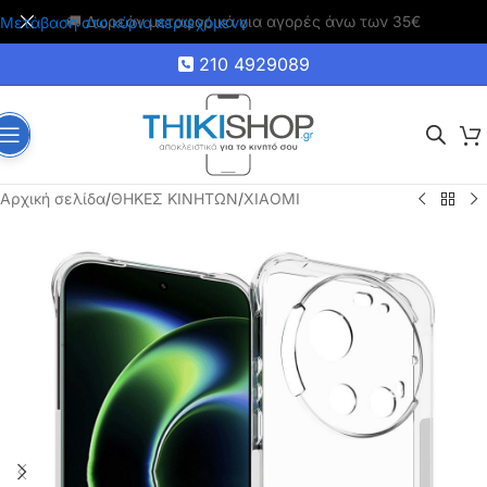
🚚 Δωρεάν μεταφορικά για αγορές άνω των 35€
Μετάβαση στο κύριο περιεχόμενο
210 4929089
Αρχική σελίδα
/
ΘΗΚΕΣ ΚΙΝΗΤΩΝ
/
XIAOMI