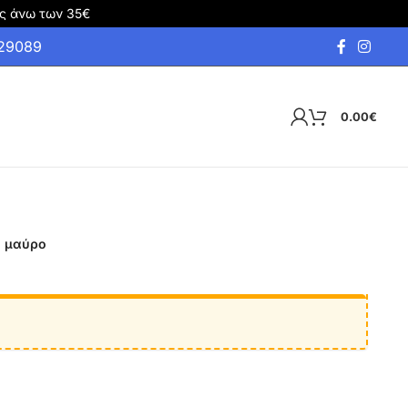
ς άνω των 35€
929089
0.00
€
τη μαύρο