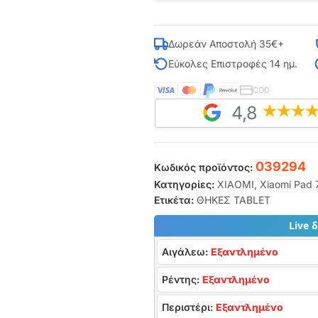
Δωρεάν Αποστολή 35€+
Εύκολες Επιστροφές 14 ημ.
COD
4,8
039294
Κωδικός προϊόντος:
Κατηγορίες:
XIAOMI
,
Xiaomi Pad 7
Ετικέτα:
ΘΗΚΕΣ TABLET
Live 
Αιγάλεω:
Εξαντλημένο
Ρέντης:
Εξαντλημένο
Περιστέρι:
Εξαντλημένο