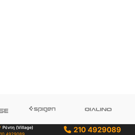
Ρέντη (Village)
210 4929089
10 4929089