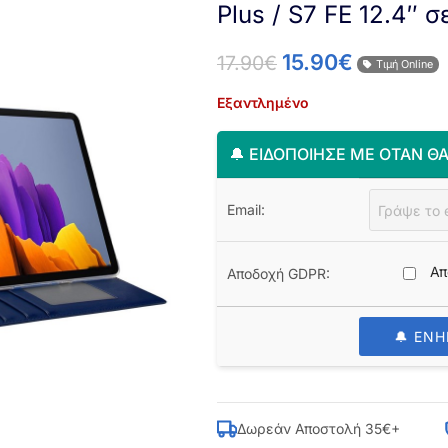
Plus / S7 FE 12.4″ 
15.90
€
17.90
€
Τιμή Online
Εξαντλημένο
🔔 ΕΙΔΟΠΟΊΗΣΈ ΜΕ ΌΤΑΝ ΘΑ
Email:
Απ
Αποδοχή GDPR:
🔔 ΕΝ
Δωρεάν Αποστολή 35€+