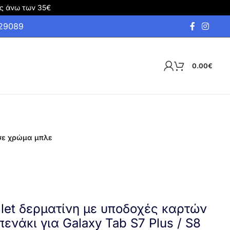
ς άνω των 35€
929089
0.00
€
″ σε χρώμα μπλε
allet δερματίνη με υποδοχές καρτών
πενάκι για Galaxy Tab S7 Plus / S8