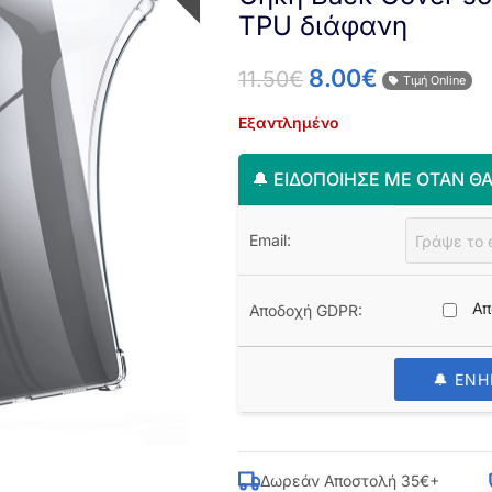
TPU διάφανη
8.00
€
11.50
€
Τιμή Online
Εξαντλημένο
🔔 ΕΙΔΟΠΟΊΗΣΈ ΜΕ ΌΤΑΝ ΘΑ
Email:
Απ
Αποδοχή GDPR:
🔔 ΕΝ
Δωρεάν Αποστολή 35€+