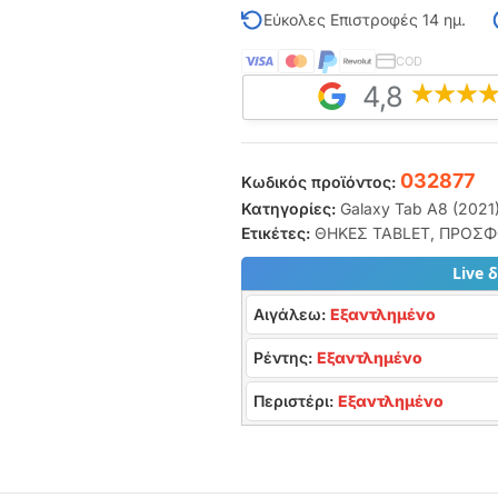
Εύκολες Επιστροφές 14 ημ.
COD
4,8
032877
Κωδικός προϊόντος:
Κατηγορίες:
Galaxy Tab A8 (2021)
Ετικέτες:
ΘΗΚΕΣ TABLET
,
ΠΡΟΣΦΟ
Live 
Αιγάλεω:
Εξαντλημένο
Ρέντης:
Εξαντλημένο
Περιστέρι:
Εξαντλημένο