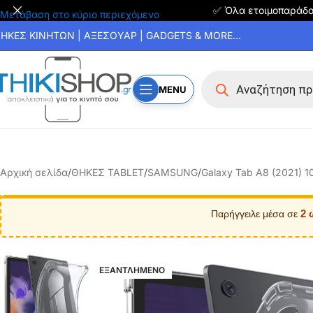
✅ Όλα ετοιμοπαράδ
Μετάβαση στο κύριο περιεχόμενο
ΗΚΕΣ ΚΙΝΗΤΩΝ | ΑΞΕΣΟΥΑΡ | GADGETS & MORE...
MENU
Αρχική σελίδα
/
ΘΗΚΕΣ TABLET
/
SAMSUNG
/
Galaxy Tab A8 (2021) 1
2 
Παρήγγειλε μέσα σε
ΕΞΑΝΤΛΗΜΕΝΟ