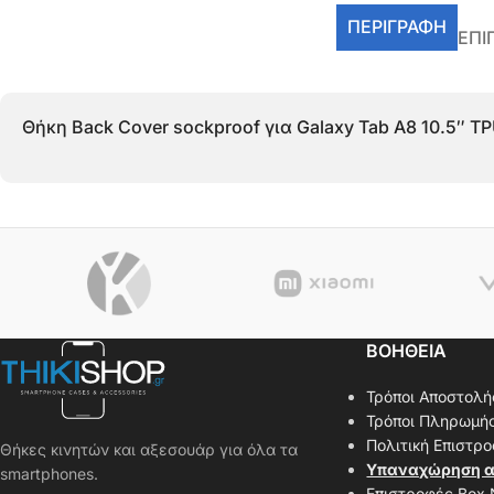
ΠΕΡΙΓΡΑΦΉ
ΕΠΙ
Θήκη Back Cover sockproof για Galaxy Tab A8 10.5″ T
ΒΟΗΘΕΙΑ
Τρόποι Αποστολή
Τρόποι Πληρωμή
Πολιτική Επιστρ
Θήκες κινητών και αξεσουάρ για όλα τα
Υπαναχώρηση α
smartphones.
Επιστροφές Box