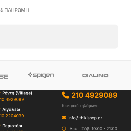
 & ΠΛΗΡΩΜΗ
Ρέντη (Village)
210 4929089
10 4929089
Κεντρικό τηλέφωνο
Αιγάλεω
10 2204030
info@thikishop.gr
Περιστέρι
Δευ - Σάβ: 10:00 - 21:00