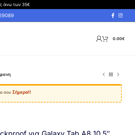
ς άνω των 35€
929089
0.00
€
άφανη
Σήμερα!!
ία σου
ckproof για Galaxy Tab A8 10.5″