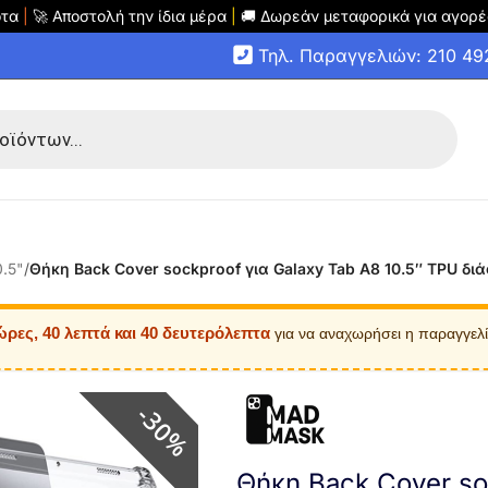
οτα
|
🚀 Αποστολή την ίδια μέρα
|
🚚 Δωρεάν μεταφορικά για αγορέ
Τηλ. Παραγγελιών: 210 4
0.5"
/
Θήκη Back Cover sockproof για Galaxy Tab A8 10.5″ TPU δι
ώρες, 40 λεπτά και 40 δευτερόλεπτα
για να αναχωρήσει η παραγγελ
30%
Θήκη Back Cover so