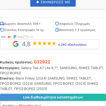
🔔 ΕΝΗΜΕΡΩΣΕ ΜΕ
Δωρεάν Αποστολή 35€+
Ασφαλείς Πληρωμές
Εύκολες Επιστροφές 14 ημ.
Αποστολή 1-3 εργάσιμες
COD
4,8
4,260 αξιολογήσεις
032922
Κωδικός προϊόντος:
Κατηγορίες:
Galaxy Tab A7 Lite 8.7"
,
SAMSUNG
,
ΘΗΚΕΣ TABLET
,
ΠΡΟΣΦΟΡΕΣ
Ετικέτες:
Black Friday (2024) SAMSUNG
,
ΘΗΚΕΣ TABLET
,
ΠΡΟΣΦΟΡΕΣ (2024) SAMSUNG
,
ΠΡΟΣΦΟΡΕΣ (2024) ΘΗΚΕΣ
TABLET
,
ΠΡΟΣΦΟΡΕΣ (2025)
Live διαθεσιμότητα καταστημάτων:
Αιγάλεω:
Εξαντλημένο