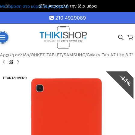
🚚 Δωρεάν μεταφορικά για αγορές άνω των 35€
Μετάβαση στο κύριο περιεχόμενο
210 4929089
Αρχική σελίδα
/
ΘΗΚΕΣ TABLET
/
SAMSUNG
/
Galaxy Tab A7 Lite 8.7"
44%
ΕΞΑΝΤΛΗΜΕΝΟ