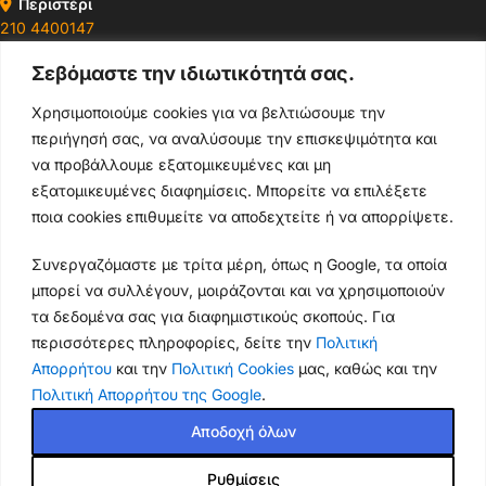
Περιστέρι
210 4400147
Σεβόμαστε την ιδιωτικότητά σας.
Ωράρια & Διευθύνσεις →
Χρησιμοποιούμε cookies για να βελτιώσουμε την
περιήγησή σας, να αναλύσουμε την επισκεψιμότητα και
210 4929089
να προβάλλουμε εξατομικευμένες και μη
Κεντρικό τηλέφωνο
εξατομικευμένες διαφημίσεις. Μπορείτε να επιλέξετε
ποια cookies επιθυμείτε να αποδεχτείτε ή να απορρίψετε.
info@thikishop.gr
Συνεργαζόμαστε με τρίτα μέρη, όπως η Google, τα οποία
Δευ - Σάβ: 10:00 - 21:00
μπορεί να συλλέγουν, μοιράζονται και να χρησιμοποιούν
τα δεδομένα σας για διαφημιστικούς σκοπούς. Για
ΔΩΡΕΑΝ ΑΠΟΣΤΟΛΗ
περισσότερες πληροφορίες, δείτε την
Πολιτική
για παραγγελίες άνω των 35€
Απορρήτου
και την
Πολιτική Cookies
μας, καθώς και την
Πολιτική Απορρήτου της Google
.
Thiki
gr
Copyright
2025 Powered by
Shop.
. Mobile Cases & Accessories.
Αποδοχή όλων
Ρυθμίσεις
Θήκη Liquid Series Back Cover