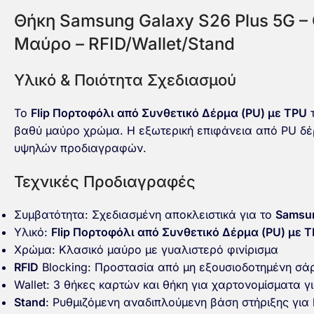
Θήκη Samsung Galaxy S26 Plus 5G –
Μαύρο – RFID/Wallet/Stand
Υλικό & Ποιότητα Σχεδιασμού
Το
Flip Πορτοφόλι από Συνθετικό Δέρμα (PU) με TPU
τ
βαθύ μαύρο χρώμα. Η εξωτερική επιφάνεια από PU δέρ
υψηλών προδιαγραφών.
Τεχνικές Προδιαγραφές
Συμβατότητα: Σχεδιασμένη αποκλειστικά για το
Samsun
Υλικό:
Flip Πορτοφόλι από Συνθετικό Δέρμα (PU) με 
Χρώμα: Κλασικό μαύρο με γυαλιστερό φινίρισμα
RFID
Blocking: Προστασία από μη εξουσιοδοτημένη σά
Wallet: 3 θήκες καρτών και θήκη για χαρτονομίσματα 
Stand
: Ρυθμιζόμενη αναδιπλούμενη βάση στήριξης για