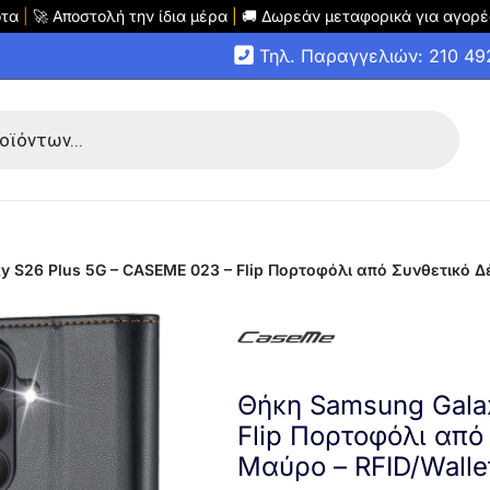
οτα
|
🚀 Αποστολή την ίδια μέρα
|
🚚 Δωρεάν μεταφορικά για αγορέ
Τηλ. Παραγγελιών: 210 4
 S26 Plus 5G – CASEME 023 – Flip Πορτοφόλι από Συνθετικό Δέ
Θήκη Samsung Gala
Flip Πορτοφόλι από
Μαύρο – RFID/Walle