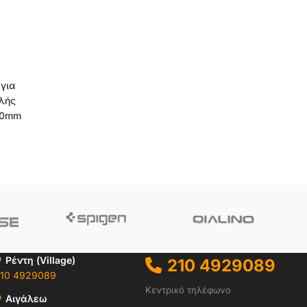
για
λής
.30mm
Ρέντη (Village)
210 4929089
10 4929089
Κεντρικό τηλέφωνο
Αιγάλεω