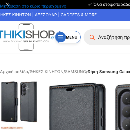
✅ Όλα ετοιμοπαράδ
Μετάβαση στο κύριο περιεχόμενο
ΗΚΕΣ ΚΙΝΗΤΩΝ | ΑΞΕΣΟΥΑΡ | GADGETS & MORE...
MENU
Αρχική σελίδα
/
ΘΗΚΕΣ ΚΙΝΗΤΩΝ
/
SAMSUNG
/
Θήκη Samsung Galaxy