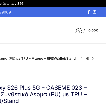
ς άνω των 35€
929089
0.00
€
ρμα (PU) με TPU – Μαύρο – RFID/Wallet/Stand
xy S26 Plus 5G – CASEME 023 –
 Συνθετικό Δέρμα (PU) με TPU –
t/Stand