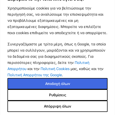
Ωράρια & Διευθύνσεις →
Χρησιμοποιούμε cookies για να βελτιώσουμε την
περιήγησή σας, να αναλύσουμε την επισκεψιμότητα και
210 4929089
να προβάλλουμε εξατομικευμένες και μη
Κεντρικό τηλέφωνο
εξατομικευμένες διαφημίσεις. Μπορείτε να επιλέξετε
ποια cookies επιθυμείτε να αποδεχτείτε ή να απορρίψετε.
info@thikishop.gr
Συνεργαζόμαστε με τρίτα μέρη, όπως η Google, τα οποία
Δευ - Σάβ: 10:00 - 21:00
μπορεί να συλλέγουν, μοιράζονται και να χρησιμοποιούν
τα δεδομένα σας για διαφημιστικούς σκοπούς. Για
ΔΩΡΕΑΝ ΑΠΟΣΤΟΛΗ
περισσότερες πληροφορίες, δείτε την
Πολιτική
για παραγγελίες άνω των 35€
Απορρήτου
και την
Πολιτική Cookies
μας, καθώς και την
Πολιτική Απορρήτου της Google
.
Thiki
gr
Copyright
2025 Powered by
Shop.
. Mobile Cases & Accessories.
Αποδοχή όλων
Τα καταστήματά μας θα παραμείνουν κλειστά από 13
Ρυθμίσεις
Θήκη Samsung Galaxy S24 5G
έως 18 Αυγούστου. Παραλαβή από κατάστημα: έως την
16.90
€
NiLLkin Camshield Pro Series
Τετάρτη 12/8 και ξανά από την Τετάρτη 19/8. Οι online
Απόρριψη όλων
8.43
€
παραγγελίες συνεχίζονται κανονικά και αποστέλλονται
Εξαντλημένο
Πλάτη με προστασία για την
50%
καθημερινά.
κάμερα από σκλήρό Premium
Shop
Cart
My account
Τιμή