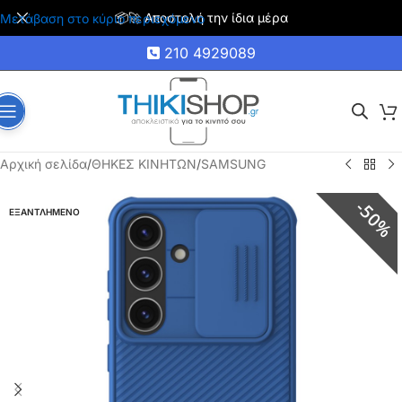
🚚 Δωρεάν μεταφορικά για αγορές άνω των 35€
Μετάβαση στο κύριο περιεχόμενο
210 4929089
Αρχική σελίδα
/
ΘΗΚΕΣ ΚΙΝΗΤΩΝ
/
SAMSUNG
50%
ΕΞΑΝΤΛΗΜΕΝΟ