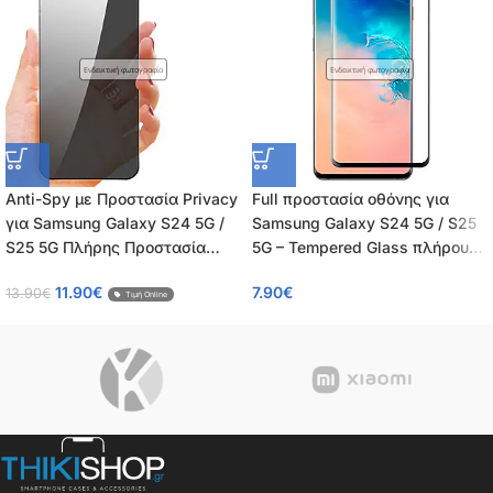
Ενδεικτική φωτογραφία
Ενδεικτική φωτογραφία
Anti-Spy με Προστασία Privacy
Full προστασία οθόνης για
για Samsung Galaxy S24 5G /
Samsung Galaxy S24 5G / S25
S25 5G Πλήρης Προστασία
5G – Tempered Glass πλήρους
Οθόνης – Tempered Glass 9H,
κάλυψης 9H – OEM – 0.26mm
11.90
€
7.90
€
13.90
€
Κάλυψη 100%, OEM, 0.26mm
Τιμή Online