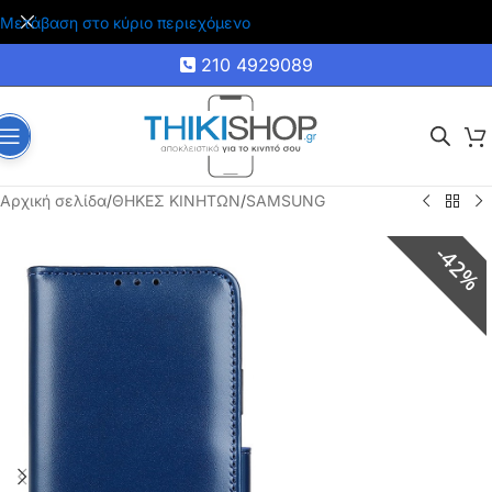
🚚 Δωρεάν μεταφορικά για αγορές άνω των 35€
Μετάβαση στο κύριο περιεχόμενο
210 4929089
Αρχική σελίδα
/
ΘΗΚΕΣ ΚΙΝΗΤΩΝ
/
SAMSUNG
42%