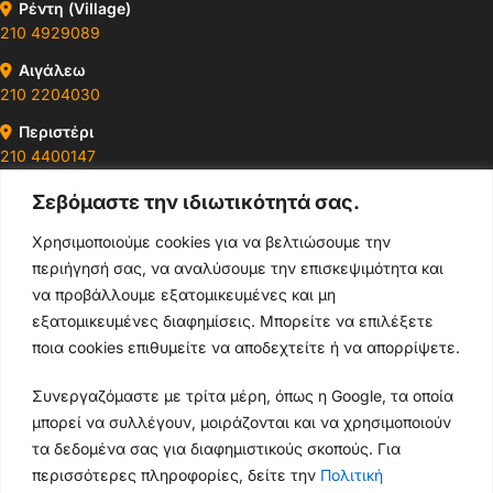
Ρέντη (Village)
210 4929089
Αιγάλεω
210 2204030
Περιστέρι
210 4400147
Σεβόμαστε την ιδιωτικότητά σας.
Ωράρια & Διευθύνσεις →
Χρησιμοποιούμε cookies για να βελτιώσουμε την
περιήγησή σας, να αναλύσουμε την επισκεψιμότητα και
210 4929089
να προβάλλουμε εξατομικευμένες και μη
Κεντρικό τηλέφωνο
εξατομικευμένες διαφημίσεις. Μπορείτε να επιλέξετε
ποια cookies επιθυμείτε να αποδεχτείτε ή να απορρίψετε.
info@thikishop.gr
Συνεργαζόμαστε με τρίτα μέρη, όπως η Google, τα οποία
Δευ - Σάβ: 10:00 - 21:00
μπορεί να συλλέγουν, μοιράζονται και να χρησιμοποιούν
τα δεδομένα σας για διαφημιστικούς σκοπούς. Για
Θήκη
ΔΩΡΕΑΝ ΑΠΟΣΤΟΛΗ
Samsung
περισσότερες πληροφορίες, δείτε την
Πολιτική
για παραγγελίες άνω των 35€
Galaxy