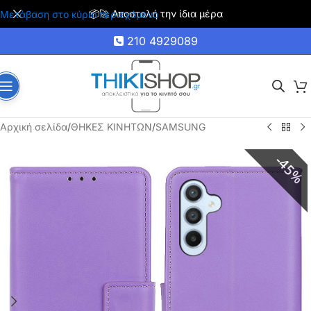
🚚 Δωρεάν μεταφορικά για αγορές άνω των 35€
Μετάβαση στο κύριο περιεχόμενο
210 4929089
Αρχική σελίδα
/
ΘΗΚΕΣ ΚΙΝΗΤΩΝ
/
SAMSUNG
45%