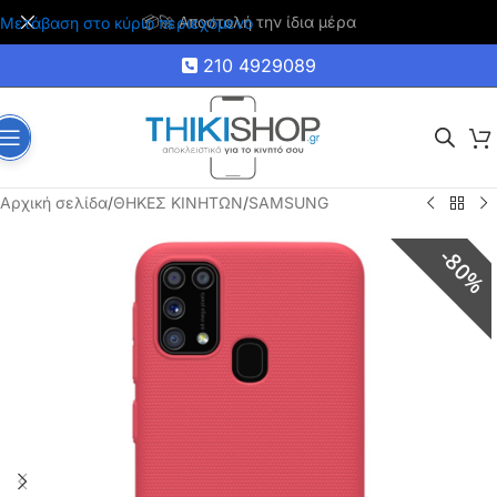
🚚 Δωρεάν μεταφορικά για αγορές άνω των 35€
Μετάβαση στο κύριο περιεχόμενο
210 4929089
Αρχική σελίδα
/
ΘΗΚΕΣ ΚΙΝΗΤΩΝ
/
SAMSUNG
80%