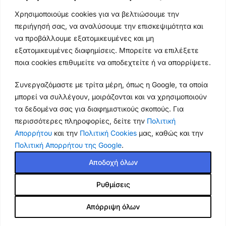
Ωράρια & Διευθύνσεις →
Χρησιμοποιούμε cookies για να βελτιώσουμε την
περιήγησή σας, να αναλύσουμε την επισκεψιμότητα και
210 4929089
να προβάλλουμε εξατομικευμένες και μη
Κεντρικό τηλέφωνο
εξατομικευμένες διαφημίσεις. Μπορείτε να επιλέξετε
ποια cookies επιθυμείτε να αποδεχτείτε ή να απορρίψετε.
info@thikishop.gr
Συνεργαζόμαστε με τρίτα μέρη, όπως η Google, τα οποία
Δευ - Σάβ: 10:00 - 21:00
μπορεί να συλλέγουν, μοιράζονται και να χρησιμοποιούν
τα δεδομένα σας για διαφημιστικούς σκοπούς. Για
ΔΩΡΕΑΝ ΑΠΟΣΤΟΛΗ
περισσότερες πληροφορίες, δείτε την
Πολιτική
για παραγγελίες άνω των 35€
Απορρήτου
και την
Πολιτική Cookies
μας, καθώς και την
Θήκη
Πολιτική Απορρήτου της Google
.
Thiki
gr
Copyright
2025 Powered by
Shop.
. Mobile Cases & Accessories.
Samsung
Galaxy
Αποδοχή όλων
M31
NiLLkin
Ρυθμίσεις
Super
11.40
€
Frosted
Σε
Απόρριψη όλων
2.31
€
-
+
Shield
Π
80%
απόθεμα
Series
Shop
Cart
My account
Τιμή
Online