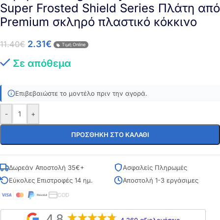
Super Frosted Shield Series Πλάτη από
Premium σκληρό πλαστικό κόκκινο
2.31
€
11.40
€
Τιμή Online
Σε απόθεμα
Επιβεβαιώστε το μοντέλο πριν την αγορά.
-
+
ΠΡΟΣΘΉΚΗ ΣΤΟ ΚΑΛΆΘΙ
Δωρεάν Αποστολή 35€+
Ασφαλείς Πληρωμές
Εύκολες Επιστροφές 14 ημ.
Αποστολή 1-3 εργάσιμες
COD
4,8