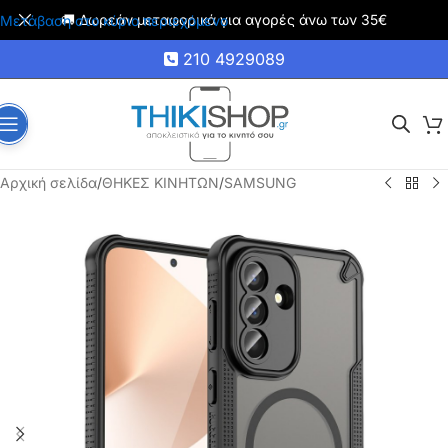
🚚 Δωρεάν μεταφορικά για αγορές άνω των 35€
Μετάβαση στο κύριο περιεχόμενο
210 4929089
Αρχική σελίδα
/
ΘΗΚΕΣ ΚΙΝΗΤΩΝ
/
SAMSUNG