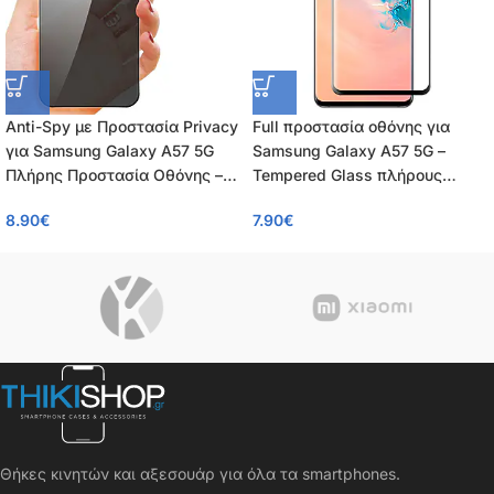
Anti-Spy με Προστασία Privacy
Full προστασία οθόνης για
για Samsung Galaxy A57 5G
Samsung Galaxy A57 5G –
Πλήρης Προστασία Οθόνης –
Tempered Glass πλήρους
Tempered Glass 9H, Κάλυψη
κάλυψης 9H – OEM – 0.26mm
8.90
€
7.90
€
100%, OEM, 0.26mm
Θήκες κινητών και αξεσουάρ για όλα τα smartphones.