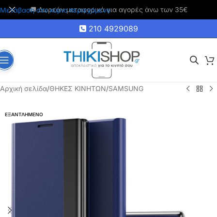
🚚 Δωρεάν μεταφορικά για αγορές άνω των 35€
Μετάβαση στο κύριο περιεχόμενο
210 4929089
Αρχική σελίδα
/
ΘΗΚΕΣ ΚΙΝΗΤΩΝ
/
SAMSUNG
ΕΞΑΝΤΛΗΜΕΝΟ