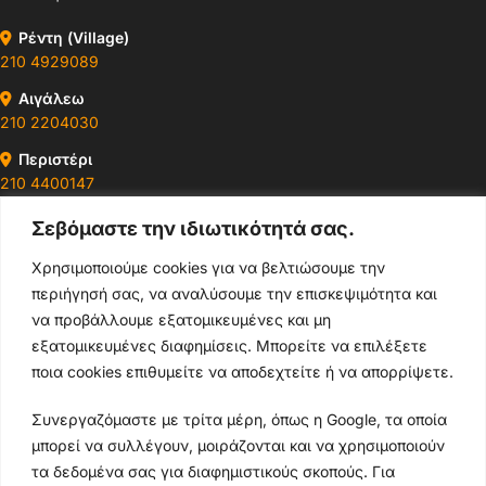
Ρέντη (Village)
210 4929089
Αιγάλεω
210 2204030
Περιστέρι
210 4400147
Σεβόμαστε την ιδιωτικότητά σας.
Ωράρια & Διευθύνσεις →
Χρησιμοποιούμε cookies για να βελτιώσουμε την
περιήγησή σας, να αναλύσουμε την επισκεψιμότητα και
210 4929089
να προβάλλουμε εξατομικευμένες και μη
Κεντρικό τηλέφωνο
εξατομικευμένες διαφημίσεις. Μπορείτε να επιλέξετε
ποια cookies επιθυμείτε να αποδεχτείτε ή να απορρίψετε.
info@thikishop.gr
Συνεργαζόμαστε με τρίτα μέρη, όπως η Google, τα οποία
Δευ - Σάβ: 10:00 - 21:00
μπορεί να συλλέγουν, μοιράζονται και να χρησιμοποιούν
τα δεδομένα σας για διαφημιστικούς σκοπούς. Για
ΔΩΡΕΑΝ ΑΠΟΣΤΟΛΗ