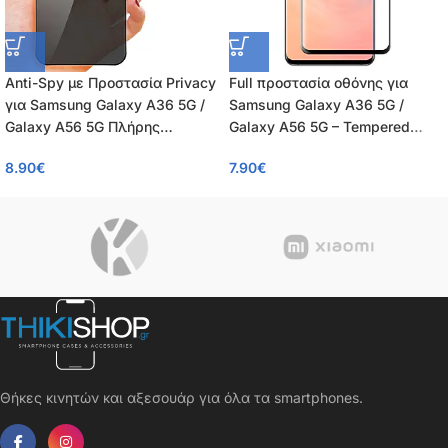
Anti-Spy με Προστασία Privacy
Full προστασία οθόνης για
για Samsung Galaxy A36 5G /
Samsung Galaxy A36 5G /
Galaxy A56 5G Πλήρης
Galaxy A56 5G – Tempered
Προστασία Οθόνης – Tempered
Glass πλήρους κάλυψης 9H –
8.90
€
7.90
€
Glass 9H, Κάλυψη 100%, OEM,
OEM – 0.26mm
0.26mm
Θήκες κινητών και αξεσουάρ για όλα τα smartphones.