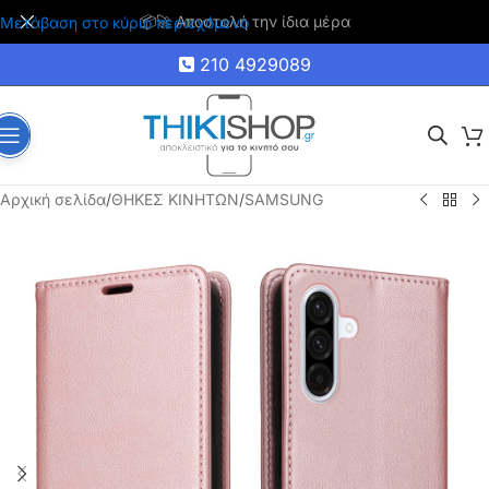
🚚 Δωρεάν μεταφορικά για αγορές άνω των 35€
Μετάβαση στο κύριο περιεχόμενο
210 4929089
Αρχική σελίδα
/
ΘΗΚΕΣ ΚΙΝΗΤΩΝ
/
SAMSUNG