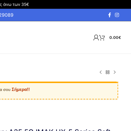
ς άνω των 35€
929089
0.00
€
Σήμερα!!
ία σου