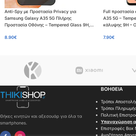
Anti-Spy με Προστασία Privacy για
Full προστασία
Samsung Galaxy A35 5G Πλήρης
A35 5G – Tempe
Προστασία Οθόνης – Tempered Glass 9H,
κάλυψης 9H – 
Κάλυψη 100%, OEM, 0.26mm
8.90
€
7.90
€
ΒΟΗΘΕΙΑ
Τρόποι Αποστολή
Τρόποι Πληρωμή
Πολιτική Επιστρ
Θήκες κινητών και αξεσουάρ για όλα τα
Υπαναχώρηση α
smartphones.
Επιστροφές Box
Αναζήτηση Αποσ