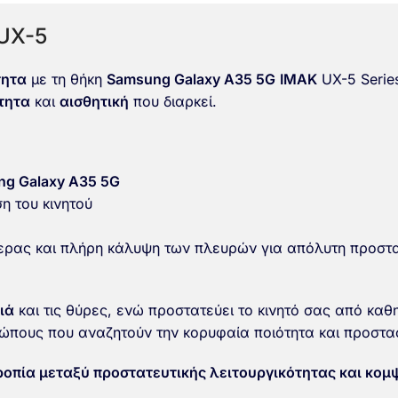
UX-5
τητα
με τη θήκη
Samsung Galaxy A35 5G
IMAK
UX-5 Serie
τητα
και
αισθητική
που διαρκεί.
g Galaxy A35 5G
η του κινητού
ερας
και
πλήρη κάλυψη των πλευρών
για απόλυτη προστα
ιά
και τις θύρες, ενώ προστατεύει το κινητό σας από κα
νθρώπους που αναζητούν την κορυφαία ποιότητα και προστα
ροπία μεταξύ προστατευτικής λειτουργικότητας και κομ