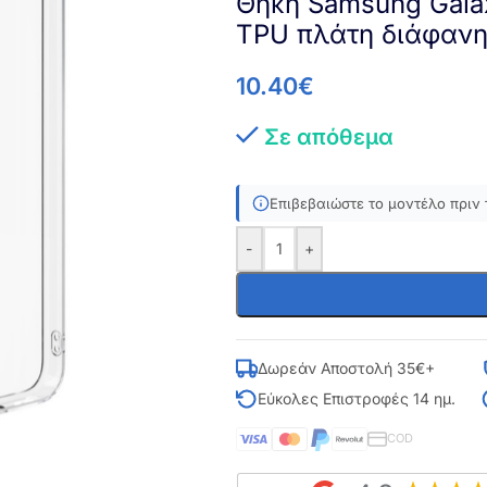
Θήκη Samsung Galax
TPU πλάτη διάφαν
10.40
€
Σε απόθεμα
Επιβεβαιώστε το μοντέλο πριν 
-
+
Δωρεάν Αποστολή 35€+
Εύκολες Επιστροφές 14 ημ.
COD