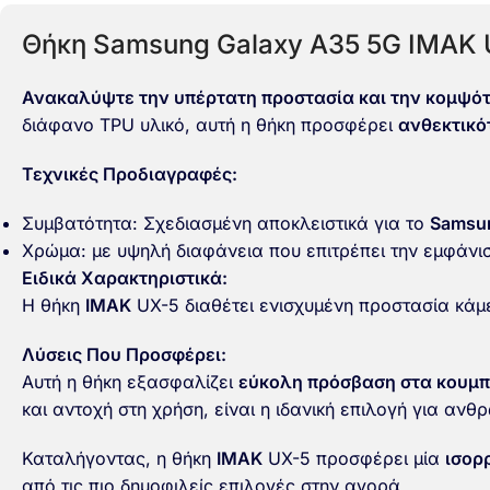
Θήκη Samsung Galaxy A35 5G IMAK 
Ανακαλύψτε την υπέρτατη προστασία και την κομψό
διάφανο TPU υλικό, αυτή η θήκη προσφέρει
ανθεκτικό
Τεχνικές Προδιαγραφές:
Συμβατότητα: Σχεδιασμένη αποκλειστικά για το
Samsun
Χρώμα:
με
υψηλή διαφάνεια
που επιτρέπει την εμφάνισ
Ειδικά Χαρακτηριστικά:
Η θήκη
IMAK
UX-5 διαθέτει
ενισχυμένη προστασία κάμ
Λύσεις Που Προσφέρει:
Αυτή η θήκη εξασφαλίζει
εύκολη πρόσβαση στα κουμπ
και
αντοχή στη χρήση
, είναι η ιδανική επιλογή για α
Καταλήγοντας, η θήκη
IMAK
UX-5 προσφέρει μία
ισορ
από τις πιο δημοφιλείς επιλογές στην αγορά.