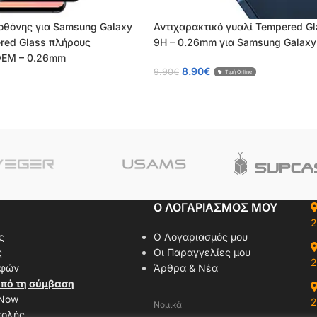
 οθόνης για Samsung Galaxy
Αντιχαρακτικό γυαλί Tempered G
red Glass πλήρους
9H – 0.26mm για Samsung Galaxy
OEM – 0.26mm
8.90
€
9.90
€
Τιμή Online
Ο ΛΟΓΑΡΙΑΣΜΟΣ ΜΟΥ
2
ς
Ο Λογαριασμός μου
ς
Οι Παραγγελίες μου
2
οφών
Άρθρα & Νέα
πό τη σύμβαση
 Now
2
Νομικά
τολής