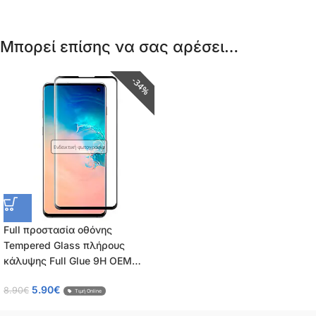
Μπορεί επίσης να σας αρέσει…
34%
Ενδεικτική φωτογραφία
Full προστασία οθόνης
Tempered Glass πλήρους
κάλυψης Full Glue 9H OEM
0.26mm για Samsung Galaxy
5.90
€
8.90
€
A31
Τιμή Online