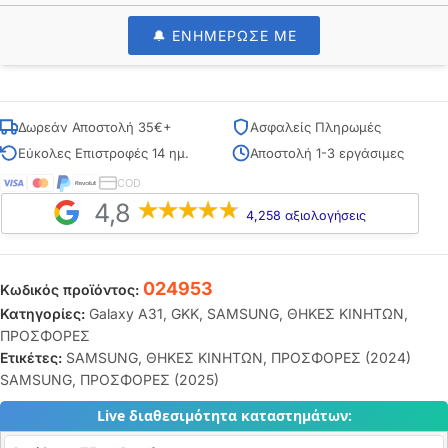
🔔 ΕΝΗΜΕΡΩΣΕ ΜΕ
Δωρεάν Αποστολή 35€+
Ασφαλείς Πληρωμές
Εύκολες Επιστροφές 14 ημ.
Αποστολή 1-3 εργάσιμες
COD
4,8
4,258 αξιολογήσεις
024953
Κωδικός προϊόντος:
Κατηγορίες:
Galaxy A31
,
GKK
,
SAMSUNG
,
ΘΗΚΕΣ ΚΙΝΗΤΩΝ
,
ΠΡΟΣΦΟΡΕΣ
Ετικέτες:
SAMSUNG
,
ΘΗΚΕΣ ΚΙΝΗΤΩΝ
,
ΠΡΟΣΦΟΡΕΣ (2024)
SAMSUNG
,
ΠΡΟΣΦΟΡΕΣ (2025)
Live διαθεσιμότητα καταστημάτων: