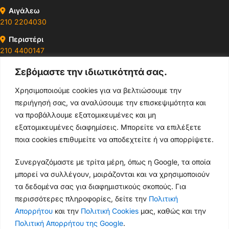
Αιγάλεω
210 2204030
Περιστέρι
210 4400147
Σεβόμαστε την ιδιωτικότητά σας.
Ωράρια & Διευθύνσεις →
Χρησιμοποιούμε cookies για να βελτιώσουμε την
περιήγησή σας, να αναλύσουμε την επισκεψιμότητα και
210 4929089
να προβάλλουμε εξατομικευμένες και μη
Κεντρικό τηλέφωνο
εξατομικευμένες διαφημίσεις. Μπορείτε να επιλέξετε
ποια cookies επιθυμείτε να αποδεχτείτε ή να απορρίψετε.
info@thikishop.gr
Συνεργαζόμαστε με τρίτα μέρη, όπως η Google, τα οποία
Δευ - Σάβ: 10:00 - 21:00
μπορεί να συλλέγουν, μοιράζονται και να χρησιμοποιούν
τα δεδομένα σας για διαφημιστικούς σκοπούς. Για
ΔΩΡΕΑΝ ΑΠΟΣΤΟΛΗ
περισσότερες πληροφορίες, δείτε την
Πολιτική
για παραγγελίες άνω των 35€
Απορρήτου
και την
Πολιτική Cookies
μας, καθώς και την
Πολιτική Απορρήτου της Google
.
Thiki
gr
Copyright
2025 Powered by
Shop.
. Mobile Cases & Accessories.