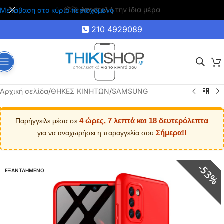
🚚 Δωρεάν μεταφορικά για αγορές άνω των 35€
Μετάβαση στο κύριο περιεχόμενο
210 4929089
Αρχική σελίδα
/
ΘΗΚΕΣ ΚΙΝΗΤΩΝ
/
SAMSUNG
4 ώρες, 7 λεπτά και 18 δευτερόλεπτα
Παρήγγειλε μέσα σε
Σήμερα!!
για να αναχωρήσει η παραγγελία σου
53%
ΕΞΑΝΤΛΗΜΕΝΟ