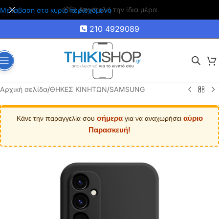
🚚 Δωρεάν μεταφορικά για αγορές άνω των 35€
Μετάβαση στο κύριο περιεχόμενο
210 4929089
Αρχική σελίδα
/
ΘΗΚΕΣ ΚΙΝΗΤΩΝ
/
SAMSUNG
σήμερα
αύριο
Κάνε την παραγγελία σου
για να αναχωρήσει
Παρασκευή!