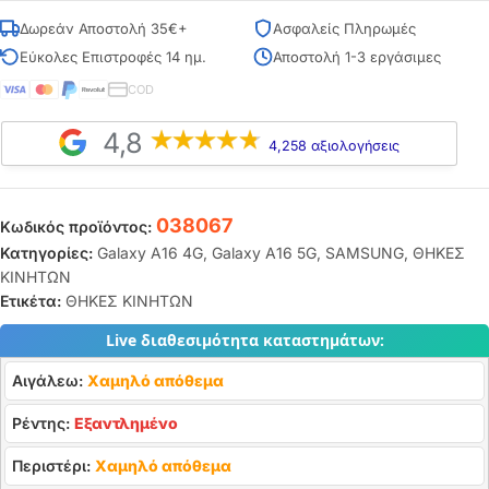
Δωρεάν Αποστολή 35€+
Ασφαλείς Πληρωμές
Εύκολες Επιστροφές 14 ημ.
Αποστολή 1-3 εργάσιμες
COD
4,8
4,258 αξιολογήσεις
038067
Κωδικός προϊόντος:
Κατηγορίες:
Galaxy A16 4G
,
Galaxy A16 5G
,
SAMSUNG
,
ΘΗΚΕΣ
ΚΙΝΗΤΩΝ
Ετικέτα:
ΘΗΚΕΣ ΚΙΝΗΤΩΝ
Live διαθεσιμότητα καταστημάτων:
Αιγάλεω:
Χαμηλό απόθεμα
Ρέντης:
Εξαντλημένο
Περιστέρι:
Χαμηλό απόθεμα