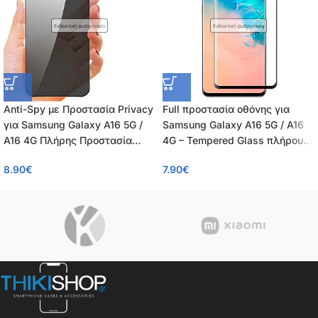
Ενδεικτική φωτογραφία
Ενδεικτική φωτογραφία
Anti-Spy με Προστασία Privacy
Full προστασία οθόνης για
για Samsung Galaxy A16 5G /
Samsung Galaxy A16 5G / A16
A16 4G Πλήρης Προστασία
4G – Tempered Glass πλήρους
Οθόνης – Tempered Glass 9H,
κάλυψης 9H – OEM – 0.26mm
8.90
€
7.90
€
Κάλυψη 100%, OEM, 0.26mm