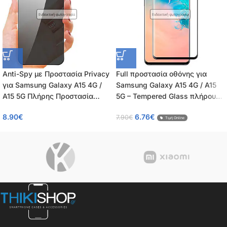
Ενδεικτική φωτογραφία
Ενδεικτική φωτογραφία
Anti-Spy με Προστασία Privacy
Full προστασία οθόνης για
για Samsung Galaxy A15 4G /
Samsung Galaxy A15 4G / A15
A15 5G Πλήρης Προστασία
5G – Tempered Glass πλήρους
Οθόνης – Tempered Glass 9H,
κάλυψης 9H – OEM – 0.26mm
8.90
€
6.76
€
7.90
€
Κάλυψη 100%, OEM, 0.26mm
Τιμή Online