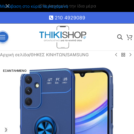
🚚 Δωρεάν μεταφορικά για αγορές άνω των 35€
Μετάβαση στο κύριο περιεχόμενο
210 4929089
Αρχική σελίδα
/
ΘΗΚΕΣ ΚΙΝΗΤΩΝ
/
SAMSUNG
ΕΞΑΝΤΛΗΜΕΝΟ