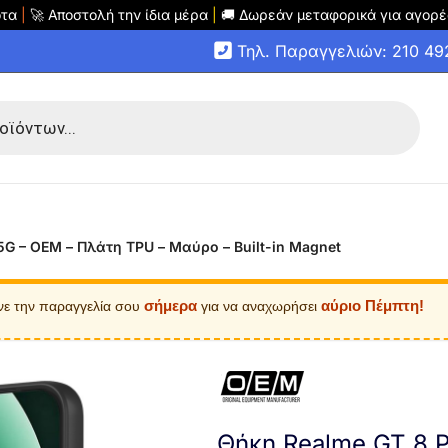
οτα
|
🚀 Αποστολή την ίδια μέρα
|
🚚 Δωρεάν μεταφορικά για αγορέ
Τηλ. Παραγγελιών: 210 4
5G – OEM – Πλάτη TPU – Μαύρο – Built-in Magnet
σήμερα
αύριο Πέμπτη!
νε την παραγγελία σου
για να αναχωρήσει
Θήκη Realme GT 8 P