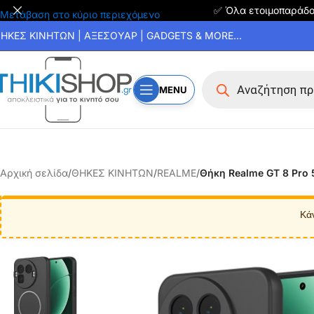
✅ Όλα ετοιμοπαράδ
Μετάβαση στο κύριο περιεχόμενο
ΗΚΕΣ ΚΙΝΗΤΩΝ | ΑΞΕΣΟΥΑΡ | GADGETS & MORE...
MENU
Αρχική σελίδα
/
ΘΗΚΕΣ ΚΙΝΗΤΩΝ
/
REALME
/
Θήκη Realme GT 8 Pro 
Κά