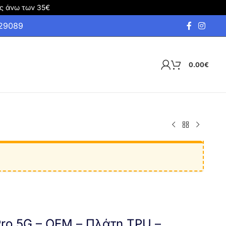
ς άνω των 35€
929089
0.00
€
ro 5G – OEM – Πλάτη TPU –