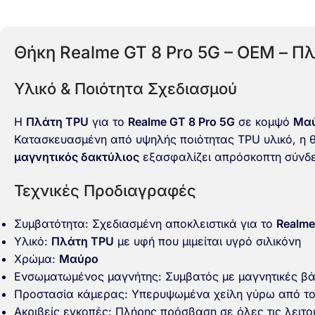
Θήκη Realme GT 8 Pro 5G – OEM – Πλ
Υλικό & Ποιότητα Σχεδιασμού
Η
Πλάτη TPU
για το
Realme GT 8 Pro 5G
σε κομψό
Μα
Κατασκευασμένη από υψηλής ποιότητας TPU υλικό, η θ
μαγνητικός δακτύλιος
εξασφαλίζει απρόσκοπτη σύνδεσ
Τεχνικές Προδιαγραφές
Συμβατότητα: Σχεδιασμένη αποκλειστικά για το
Realme
Υλικό:
Πλάτη TPU
με υφή που μιμείται υγρό σιλικόνη
Χρώμα:
Μαύρο
Ενσωματωμένος μαγνήτης: Συμβατός με μαγνητικές βάσ
Προστασία κάμερας: Υπερυψωμένα χείλη γύρω από το
Ακριβείς εγκοπές: Πλήρης πρόσβαση σε όλες τις λειτο