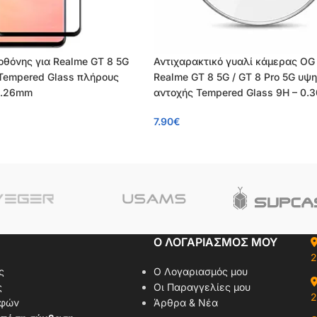
 οθόνης για Realme GT 8 5G
Αντιχαρακτικό γυαλί κάμερας OG 
– Tempered Glass πλήρους
Realme GT 8 5G / GT 8 Pro 5G υψ
0.26mm
αντοχής Tempered Glass 9H – 0
7.90
€
Ο ΛΟΓΑΡΙΑΣΜΟΣ ΜΟΥ
2
ς
Ο Λογαριασμός μου
ς
Οι Παραγγελίες μου
2
οφών
Άρθρα & Νέα