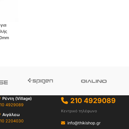
για
ηλής
.30mm
Ρέντη (Village)
210 4929089
10 4929089
Κεντρικό τηλέφωνο
Αιγάλεω
10 2204030
info@thikishop.gr