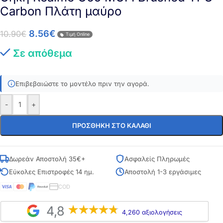
Carbon Πλάτη μαύρο
8.56
€
10.90
€
Τιμή Online
Σε απόθεμα
Επιβεβαιώστε το μοντέλο πριν την αγορά.
-
+
ΠΡΟΣΘΉΚΗ ΣΤΟ ΚΑΛΆΘΙ
Δωρεάν Αποστολή 35€+
Ασφαλείς Πληρωμές
Εύκολες Επιστροφές 14 ημ.
Αποστολή 1-3 εργάσιμες
COD
4,8
4,260 αξιολογήσεις