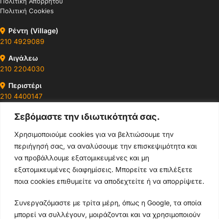
Πολιτική Απορρήτου
Πολιτική Cookies
Ρέντη (Village)
210 4929089
Αιγάλεω
210 2204030
Περιστέρι
210 4400147
Σεβόμαστε την ιδιωτικότητά σας.
Ωράρια & Διευθύνσεις →
Χρησιμοποιούμε cookies για να βελτιώσουμε την
περιήγησή σας, να αναλύσουμε την επισκεψιμότητα και
210 4929089
να προβάλλουμε εξατομικευμένες και μη
Κεντρικό τηλέφωνο
εξατομικευμένες διαφημίσεις. Μπορείτε να επιλέξετε
ποια cookies επιθυμείτε να αποδεχτείτε ή να απορρίψετε.
info@thikishop.gr
Συνεργαζόμαστε με τρίτα μέρη, όπως η Google, τα οποία
Δευ - Σάβ: 10:00 - 21:00
μπορεί να συλλέγουν, μοιράζονται και να χρησιμοποιούν