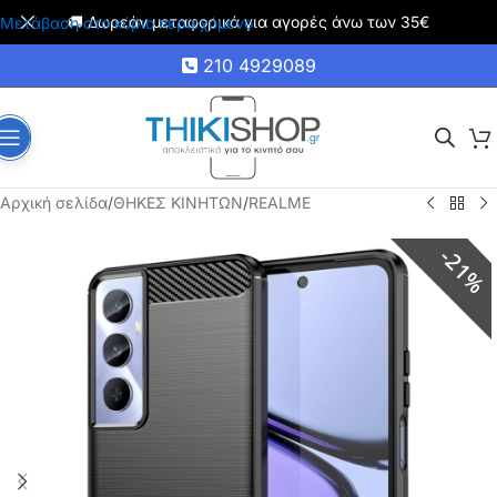
🚚 Δωρεάν μεταφορικά για αγορές άνω των 35€
Μετάβαση στο κύριο περιεχόμενο
210 4929089
Αρχική σελίδα
/
ΘΗΚΕΣ ΚΙΝΗΤΩΝ
/
REALME
21%