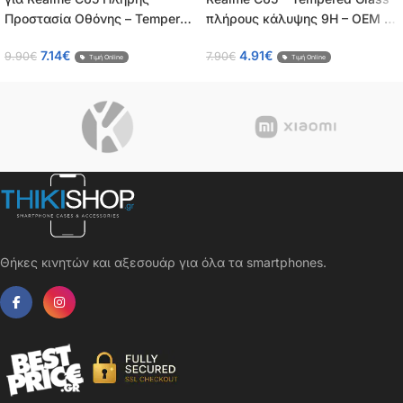
Προστασία Οθόνης – Tempered
πλήρους κάλυψης 9H – OEM –
Glass 9H, Κάλυψη 100%, OEM,
0.26mm
7.14
€
4.91
€
9.90
€
7.90
€
0.26mm
Τιμή Online
Τιμή Online
Θήκες κινητών και αξεσουάρ για όλα τα smartphones.