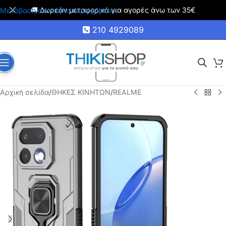
🚚 Δωρεάν μεταφορικά για αγορές άνω των 35€
Μετάβαση στο κύριο περιεχόμενο
210 4929089
Αρχική σελίδα
/
ΘΗΚΕΣ ΚΙΝΗΤΩΝ
/
REALME