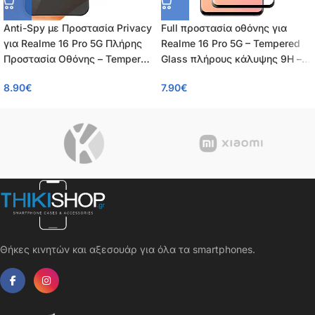
Anti-Spy με Προστασία Privacy
Full προστασία οθόνης για
για Realme 16 Pro 5G Πλήρης
Realme 16 Pro 5G – Tempered
Προστασία Οθόνης – Tempered
Glass πλήρους κάλυψης 9H –
Glass 9H, Κάλυψη 100%,
0.26mm
8.90
€
7.90
€
0.26mm
Θήκες κινητών και αξεσουάρ για όλα τα smartphones.